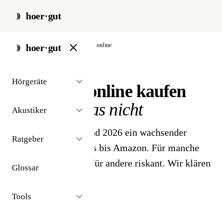
hoer·gut
start
/
hörgeräte
/
kaufen
/
online
hoer·gut
// kaufen · online
Hörgeräte
Hörgeräte online kaufen
Was geht, was nicht
Akustiker
Online-Hörgeräte sind 2026 ein wachsender
Ratgeber
Markt - von ProAuris bis Amazon. Für manche
Anwender sinnvoll, für andere riskant. Wir klären
Glossar
auf.
Tools