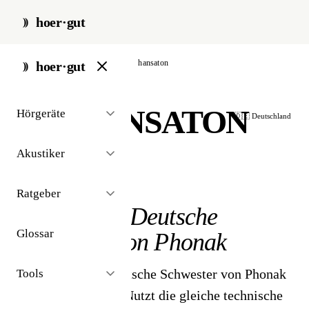
hoer·gut
start
/
hörgeräte
/
hersteller
/
hansaton
hoer·gut
HANSATON
Hörgeräte
🇩🇪 Deutschland
Akustiker
// hörgeräte-hersteller
Ratgeber
Hansaton -
Deutsche
Glossar
Schwester von Phonak
Hansaton ist die deutsche Schwester von Phonak
Tools
(Sonova-Konzern). Nutzt die gleiche technische