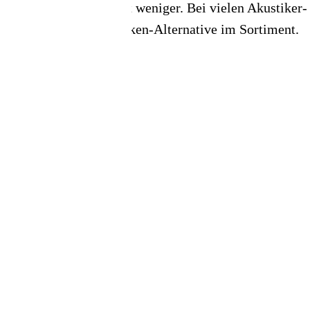
Basis, kostet aber oft weniger. Bei vielen Akustiker-
📦 Zuhause testen
Ketten als Eigenmarken-Alternative im Sortiment.