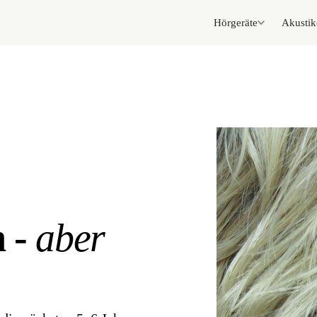
Hörgeräte
Akustik
n -
aber