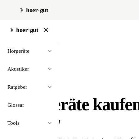
hoer·gut
hoer·gut
start
/
hörgeräte
/
kaufen
Hörgeräte
Akustiker
Ratgeber
// hörgeräte kaufen
Hörgeräte kaufe
Glossar
richtig
Tools