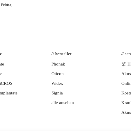
 Fiebing
te
// hersteller
// ser
te
Phonak
📦 Hö
te
Oticon
Akust
BiCROS
Widex
Onlin
mplantate
Signia
Kost
alle ansehen
Kran
Akus