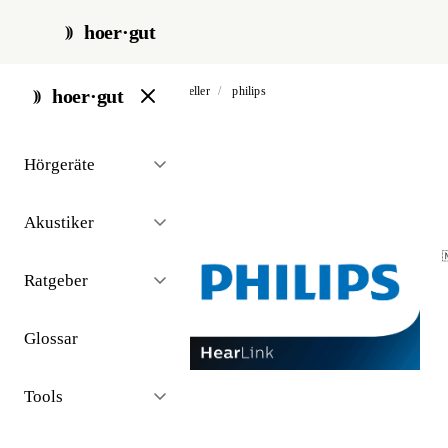
hoer·gut
start
/
hörgeräte
/
hersteller
/
philips
hoer·gut
Hörgeräte
Akustiker

Ratgeber
Glossar
Tools