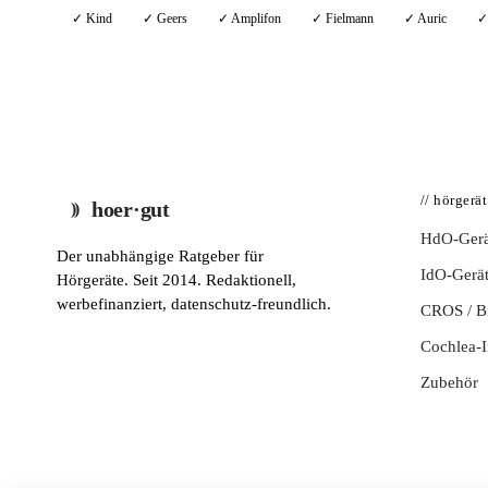
✓ Kind
✓ Geers
✓ Amplifon
✓ Fielmann
✓ Auric
✓
// hörgerä
hoer·gut
HdO-Gerä
Der unabhängige Ratgeber für
IdO-Gerä
Hörgeräte. Seit 2014. Redaktionell,
werbefinanziert, datenschutz-freundlich.
CROS / 
Cochlea-I
Zubehör