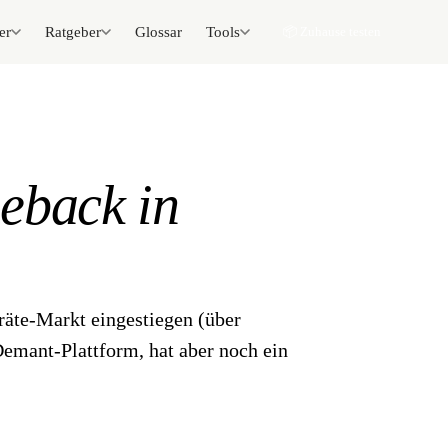
er
Ratgeber
Glossar
Tools
📦 Zuhause testen
eback in
räte-Markt eingestiegen (über
Demant-Plattform, hat aber noch ein