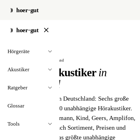
hoer·gut
hoer·gut
start
/
hörgeräteakustiker
Hörgeräte
// hörgeräteakustiker in deutschland
Hörgeräteakustiker
in
Akustiker
Deutschland
Ratgeber
Hörgeräteakustiker in Deutschland: Sechs große
Glossar
Ketten und über 3.000 unabhängige Hörakustiker.
Wir vergleichen Fielmann, Kind, Geers, Amplifon,
Tools
Auric und Fiebing nach Sortiment, Preisen und
Erfahrungen - plus das größte unabhängige