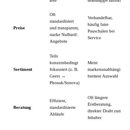
kette
unabhängiger akustiker
Oft
Verhandelbar,
standardisiert
häufig faire
Preise
und transparent,
Pauschalen bei
starke Nulltarif-
Service
Angebote
Teils
konzernbedingt
Meist
Sortiment
fokussiert (z. B.
markenunabhängig,
Geers →
breitere Auswahl
Phonak/Sonova)
Oft längere
Effizient,
Erstberatung,
Beratung
standardisierte
direkter Draht zum
Abläufe
Inhaber