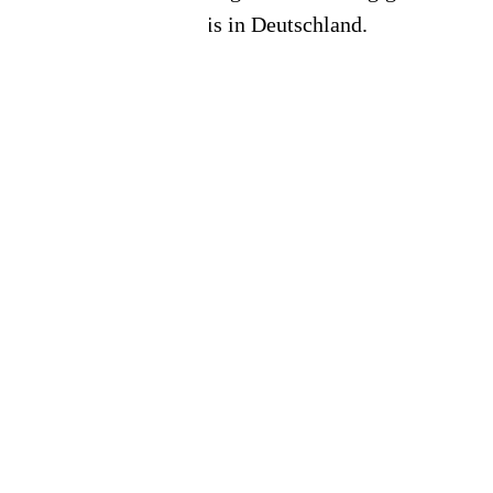
Akustiker-Verzeichnis in Deutschland.
📦 Zuhause testen