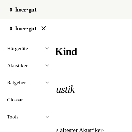
hoer·gut
start
/
akustiker-ketten
/
kind
hoer·gut
Hörgeräte
Kind
Akustiker
// akustiker-kette
Ratgeber
Kind
Hörakustik
Glossar
4,4
★★★★★
Tools
4.250 Bewertungen
Kind ist Deutschlands ältester Akustiker-