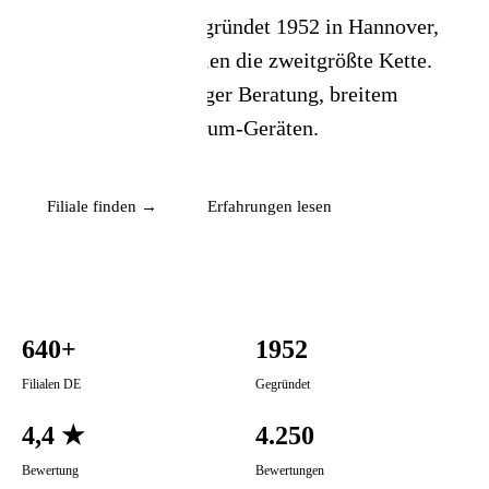
📦 Zuhause testen
Familienbetrieb - gegründet 1952 in Hannover,
heute mit 640+ Filialen die zweitgrößte Kette.
Schwerpunkt auf langer Beratung, breitem
Sortiment und Premium-Geräten.
Filiale finden →
Erfahrungen lesen
640+
1952
Filialen DE
Gegründet
4,4 ★
4.250
Bewertung
Bewertungen