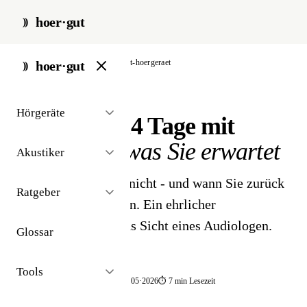
hoer·gut
start
/
ratgeber
/
erste-tage-mit-hoergeraet
hoer·gut
// ratgeber · erste schritte
Hörgeräte
Die ersten 14 Tage mit
Hörgerät -
was Sie erwartet
Akustiker
Was normal ist, was nicht - und wann Sie zurück
Ratgeber
zum Akustiker sollten. Ein ehrlicher
Erfahrungsbericht aus Sicht eines Audiologen.
Glossar
Tools
📅 publiziert 12·2025
🔄 aktualisiert 05·2026
⏱ 7 min Lesezeit