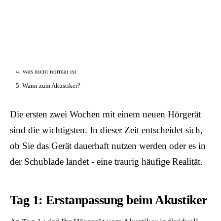
📦 Zuhause testen
// AUF DIESER SEITE
1. Tag 1: Anpassung
2. Tag 2–3: Gewöhnung
3. Woche 1: Alltag
4. Was nicht normal ist
5. Wann zum Akustiker?
Die ersten zwei Wochen mit einem neuen Hörgerät
sind die wichtigsten. In dieser Zeit entscheidet sich,
ob Sie das Gerät dauerhaft nutzen werden oder es in
der Schublade landet - eine traurig häufige Realität.
Tag 1: Erstanpassung beim Akustiker