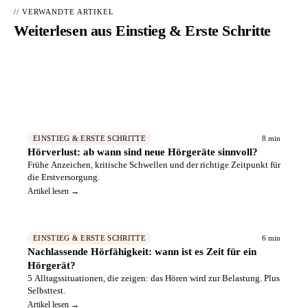
// VERWANDTE ARTIKEL
Weiterlesen aus
Einstieg & Erste Schritte
Hörakustiker in Ihrer Nähe finden
→
📍
Geprüfte Fachbetriebe – kostenlos vergleichen
8 min
EINSTIEG & ERSTE SCHRITTE
Hörverlust: ab wann sind neue Hörgeräte sinnvoll?
Frühe Anzeichen, kritische Schwellen und der richtige Zeitpunkt für
die Erstversorgung.
Artikel lesen →
6 min
EINSTIEG & ERSTE SCHRITTE
Nachlassende Hörfähigkeit: wann ist es Zeit für ein
Hörgerät?
5 Alltagssituationen, die zeigen: das Hören wird zur Belastung. Plus
Selbsttest.
Artikel lesen →