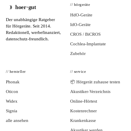
// hörgeräte
hoer·gut
HdO-Geräte
Der unabhängige Ratgeber
IdO-Geräte
für Hörgeräte. Seit 2014.
Redaktionell, werbefinanziert,
CROS / BiCROS
datenschutz-freundlich.
Cochlea-Implantate
Zubehör
// hersteller
// service
Phonak
📦 Hörgerät zuhause testen
Oticon
Akustiker-Verzeichnis
Widex
Online-Hörtest
Signia
Kostenrechner
alle ansehen
Krankenkasse
Akustiker werden