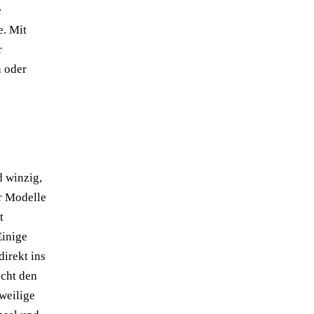
e
e. Mit
r
n oder
d winzig,
r Modelle
t
Einige
irekt ins
acht den
weilige