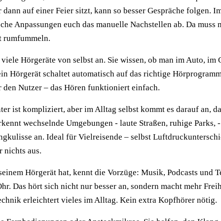
 dann auf einer Feier sitzt, kann so besser Gespräche folgen. 
che Anpassungen euch das manuelle Nachstellen ab. Da muss 
t rumfummeln.
 viele Hörgeräte von selbst an. Sie wissen, ob man im Auto, im 
ein Hörgerät schaltet automatisch auf das richtige Hörprogram
r den Nutzer – das Hören funktioniert einfach.
er ist kompliziert, aber im Alltag selbst kommt es darauf an, da
erkennt wechselnde Umgebungen - laute Straßen, ruhige Parks, 
ngkulisse an. Ideal für Vielreisende – selbst Luftdruckuntersch
 nichts aus.
seinem Hörgerät hat, kennt die Vorzüge: Musik, Podcasts und T
Ohr. Das hört sich nicht nur besser an, sondern macht mehr Frei
hnik erleichtert vieles im Alltag. Kein extra Kopfhörer nötig.