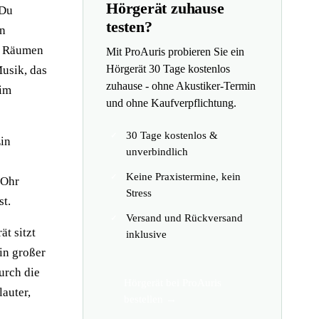
Hörgerät zuhause
 Du
testen?
en
n Räumen
Mit ProAuris probieren Sie ein
Hörgerät 30 Tage kostenlos
Musik, das
zuhause - ohne Akustiker-Termin
eim
und ohne Kaufverpflichtung.
30 Tage kostenlos &
Ein
unverbindlich
Keine Praxistermine, kein
 Ohr
Stress
st.
Versand und Rückversand
t sitzt
inklusive
in großer
urch die
Hörgerät bei ProAuris
lauter,
bestellen →