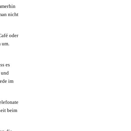
Immerhin
man nicht
Café oder
m um.
ss es
- und
iede im
elefonate
heit beim