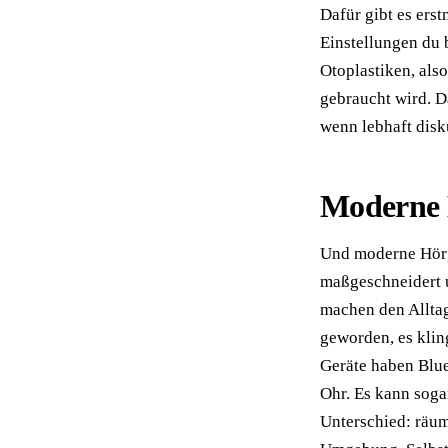
Dafür gibt es ers
Einstellungen du 
Otoplastiken, als
gebraucht wird. D
wenn lebhaft disku
Moderne
Und moderne Hörge
maßgeschneidert u
machen den Alltag
geworden, es kling
Geräte haben Blue
Ohr. Es kann soga
Unterschied: räu