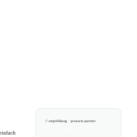
// empfehlung · proauris-partner
★ Tester-Programm
 einfach