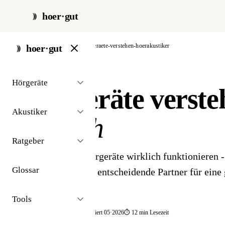
hoer·gut
start
/
ratgeber
/
hoergeraete-verstehen-hoerakustiker
hoer·gut
// ratgeber · grundlagen
Hörgeräte
Hörgeräte verste
Akustiker
Besuch
Ratgeber
Wie moderne Hörgeräte wirklich funktionieren 
Glossar
Hörakustiker der entscheidende Partner für eine 
Tools
📅 publiziert 2026
🔄 aktualisiert 05·2026
⏱ 12 min Lesezeit