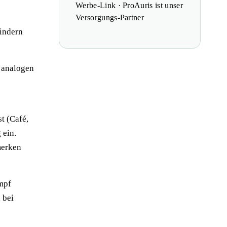
Werbe-Link · ProAuris ist unser
Versorgungs-Partner
indern
, analogen
t (Café,
 ein.
merken
umpf
 bei