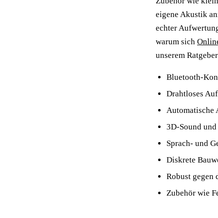
Zubehör wie klein
eigene Akustik an
echter Aufwertung
warum sich
Onlin
unserem Ratgeber
Bluetooth-Konn
Drahtloses Au
Automatische
3D-Sound und 
Sprach- und G
Diskrete Bauwe
Robust gegen 
Zubehör wie F