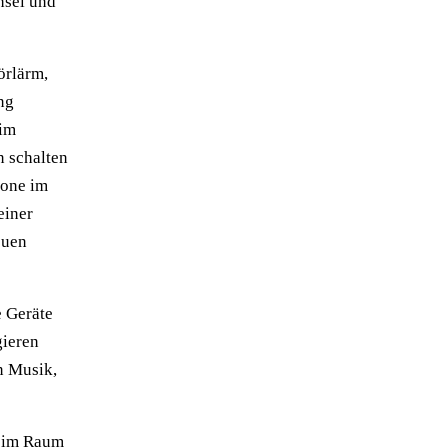
hsel und
örlärm,
ng
eim
n schalten
fone im
einer
euen
e Geräte
gieren
n Musik,
n im Raum