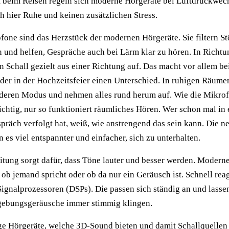
 beim Reisen regeln sich moderne Hörgeräte bei Luftdruckwec
ch hier Ruhe und keinen zusätzlichen Stress.
ofone sind das Herzstück der modernen Hörgeräte. Sie filtern St
und helfen, Gespräche auch bei Lärm klar zu hören. In Richtu
Schall gezielt aus einer Richtung auf. Das macht vor allem b
der in der Hochzeitsfeier einen Unterschied. In ruhigen Räume
anderen Modus und nehmen alles rund herum auf. Wie die Mikro
ichtig, nur so funktioniert räumliches Hören. Wer schon mal in 
spräch verfolgt hat, weiß, wie anstrengend das sein kann. Die n
es viel entspannter und einfacher, sich zu unterhalten.
itung sorgt dafür, dass Töne lauter und besser werden. Modern
ob jemand spricht oder ob da nur ein Geräusch ist. Schnell rea
Signalprozessoren (DSPs). Die passen sich ständig an und lasse
ebungsgeräusche immer stimmig klingen.
ige Hörgeräte, welche 3D-Sound bieten und damit Schallquelle