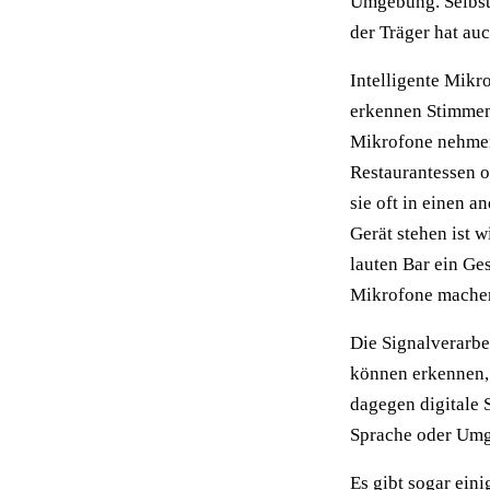
Umgebung. Selbst
der Träger hat au
Intelligente Mikr
erkennen Stimmen 
Mikrofone nehmen 
Restaurantessen o
sie oft in einen 
Gerät stehen ist w
lauten Bar ein Ge
Mikrofone machen 
Die Signalverarbe
können erkennen, 
dagegen digitale 
Sprache oder Umg
Es gibt sogar ein