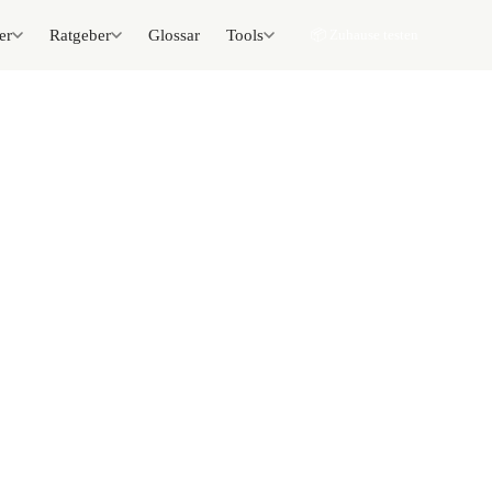
er
Ratgeber
Glossar
Tools
📦 Zuhause testen