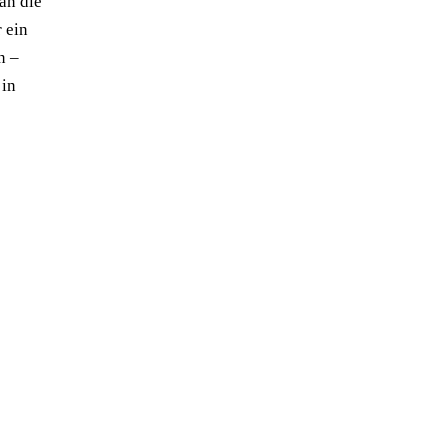
an die
 ein
n –
 in