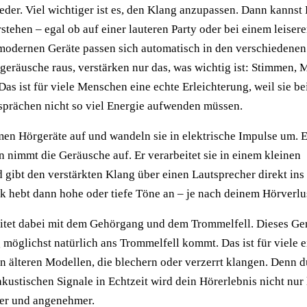
ieder. Viel wichtiger ist es, den Klang anzupassen. Dann kannst
stehen – egal ob auf einer lauteren Party oder bei einem leiser
modernen Geräte passen sich automatisch in den verschiedene
örgeräusche raus, verstärken nur das, was wichtig ist: Stimmen, 
Das ist für viele Menschen eine echte Erleichterung, weil sie b
sprächen nicht so viel Energie aufwenden müssen.
en Hörgeräte auf und wandeln sie in elektrische Impulse um. 
 nimmt die Geräusche auf. Er verarbeitet sie in einem kleinen
gibt den verstärkten Klang über einen Lautsprecher direkt ins
ik hebt dann hohe oder tiefe Töne an – je nach deinem Hörverlu
itet dabei mit dem Gehörgang und dem Trommelfell. Dieses Gerä
 möglichst natürlich ans Trommelfell kommt. Das ist für viele e
n älteren Modellen, die blechern oder verzerrt klangen. Denn d
kustischen Signale in Echtzeit wird dein Hörerlebnis nicht nur 
rer und angenehmer.