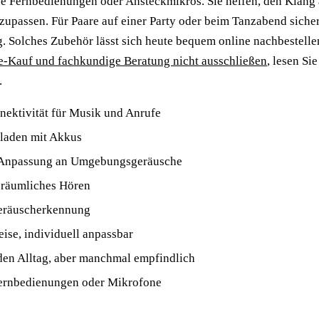
e Fernbedienungen oder Ansteckmikros. Sie helfen, den Klang 
zupassen. Für Paare auf einer Party oder beim Tanzabend sicher
. Solches Zubehör lässt sich heute bequem online nachbestelle
e-Kauf und fachkundige Beratung nicht ausschließen
, lesen Sie
.
ektivität für Musik und Anrufe
fladen mit Akkus
 Anpassung an Umgebungsgeräusche
räumliches Hören
eräuscherkennung
ise, individuell anpassbar
den Alltag, aber manchmal empfindlich
ernbedienungen oder Mikrofone