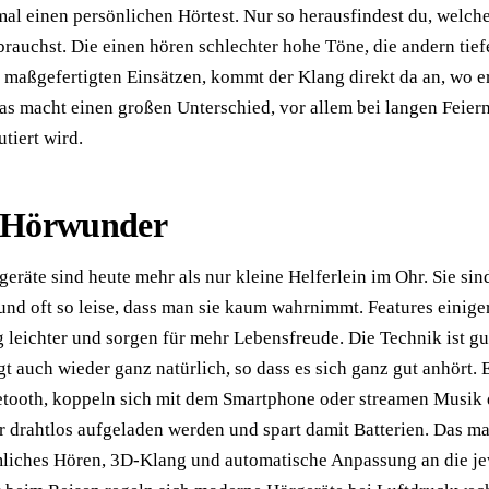
tmal einen persönlichen Hörtest. Nur so herausfindest du, welch
brauchst. Die einen hören schlechter hohe Töne, die andern tief
o maßgefertigten Einsätzen, kommt der Klang direkt da an, wo e
as macht einen großen Unterschied, vor allem bei langen Feier
tiert wird.
 Hörwunder
räte sind heute mehr als nur kleine Helferlein im Ohr. Sie sin
nd oft so leise, dass man sie kaum wahrnimmt. Features einige
 leichter und sorgen für mehr Lebensfreude. Die Technik ist gu
t auch wieder ganz natürlich, so dass es sich ganz gut anhört. 
tooth, koppeln sich mit dem Smartphone oder streamen Musik d
r drahtlos aufgeladen werden und spart damit Batterien. Das m
mliches Hören, 3D-Klang und automatische Anpassung an die je