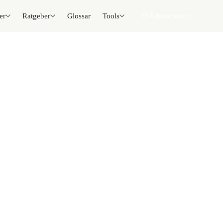
er
Ratgeber
Glossar
Tools
📦 Zuhause testen