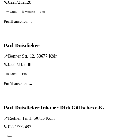
📞
0221/252128
✉ Email
🌐 Website
Free
Profil ansehen →
Paul Duisdieker
📍
Bonner Str. 12, 50677 Köln
📞
0221/313138
✉ Email
Free
Profil ansehen →
Paul Duisdieker Inhaber Dirk Güttsches e.K.
📍
Riehler Tal 1, 50735 Köln
📞
0221/732483
Free