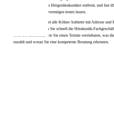
Minuten vom nächsten Hörgeräteakustiker entfernt, und fast ü
📦 Zuhause testen
und kostenlos Ihr Hörvermögen testen lassen.
Unser Verzeichnis listet alle Kölner Anbieter mit Adresse und 
Postleitzahl. So finden Sie schnell die Hörakustik-Fachgeschäf
lesen Sie außerdem, wie Sie einen Termin vereinbaren, was d
zuzahlt und woran Sie eine kompetente Beratung erkennen.