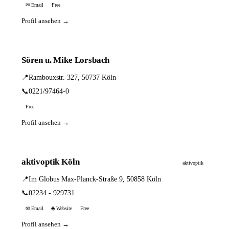
✉ Email
Free
Profil ansehen →
Sören u. Mike Lorsbach
📍
Rambouxstr. 327, 50737 Köln
📞
0221/97464-0
Free
Profil ansehen →
aktivoptik Köln
aktivoptik
📍
Im Globus Max-Planck-Straße 9, 50858 Köln
📞
02234 - 929731
✉ Email
🌐 Website
Free
Profil ansehen →