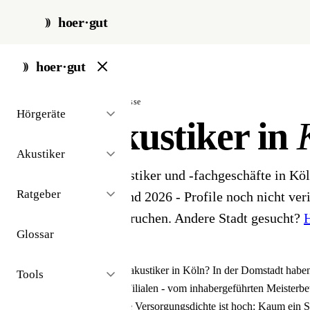
hoer·gut
start
/
akustiker
/
koeln
hoer·gut
// stadt · köln · 23 ergebnisse
Hörgeräte
Hörakustiker in
Akustiker
23 Hörgeräteakustiker und -fachgeschäfte in Kö
Ratgeber
Akustiker-Bestand 2026 - Profile noch nicht veri
ihr Profil beanspruchen. Andere Stadt gesucht?
H
Glossar
finden
.
Sie suchen einen Hörakustiker in Köln? In der Domstadt habe
Tools
Fachgeschäften und Filialen - vom inhabergeführten Meisterbe
vertretenen Kette. Die Versorgungsdichte ist hoch: Kaum ein Sta