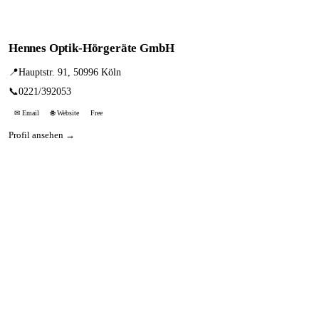
Hennes Optik-Hörgeräte GmbH
📍
Hauptstr. 91, 50996 Köln
📞
0221/392053
✉ Email
🌐 Website
Free
Profil ansehen →