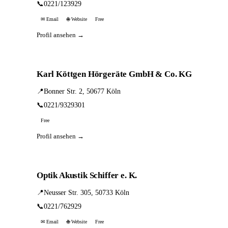
📞
0221/123929
✉ Email
🌐 Website
Free
Profil ansehen →
Karl Köttgen Hörgeräte GmbH & Co. KG
📍
Bonner Str. 2, 50677 Köln
📞
0221/9329301
Free
Profil ansehen →
Optik Akustik Schiffer e. K.
📍
Neusser Str. 305, 50733 Köln
📞
0221/762929
✉ Email
🌐 Website
Free