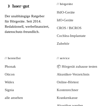
// hörgeräte
hoer·gut
HdO-Geräte
Der unabhängige Ratgeber
IdO-Geräte
für Hörgeräte. Seit 2014.
Redaktionell, werbefinanziert,
CROS / BiCROS
datenschutz-freundlich.
Cochlea-Implantate
Zubehör
// hersteller
// service
Phonak
📦 Hörgerät zuhause testen
Oticon
Akustiker-Verzeichnis
Widex
Online-Hörtest
Signia
Kostenrechner
alle ansehen
Krankenkasse
Akustiker werden