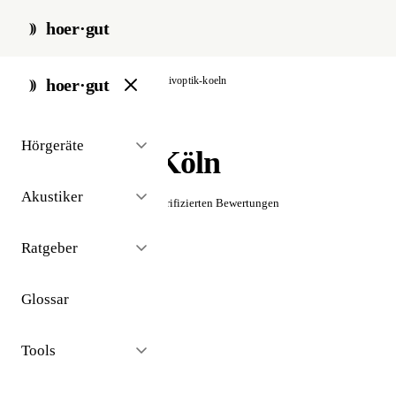
hoer·gut
start
/
akustiker
/
köln
/
aktivoptik-koeln
hoer·gut
// akustiker · köln
Hörgeräte
aktivoptik Köln
Akustiker
☆☆☆☆☆
Noch keine verifizierten Bewertungen
Ratgeber
Glossar
Tools