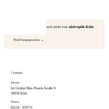
📦 Zuhause testen
⚠ Dieses Profil wurde noch nicht von
aktivoptik Köln
beansprucht.
Profil beanspruchen →
// kontakt
Adresse
Im Globus Max-Planck-Straße 9
50858 Köln
Telefon
02234 - 929731