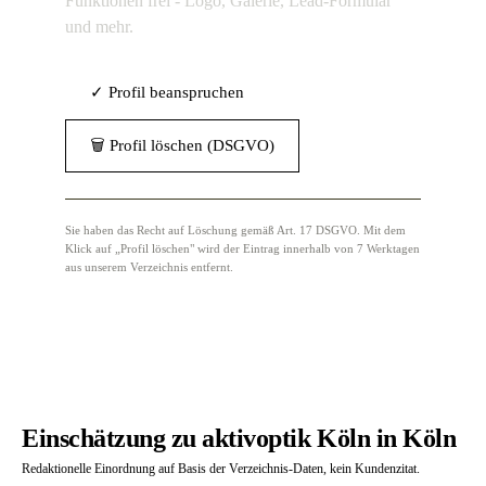
Funktionen frei - Logo, Galerie, Lead-Formular
und mehr.
✓ Profil beanspruchen
🗑 Profil löschen (DSGVO)
Sie haben das Recht auf Löschung gemäß Art. 17 DSGVO. Mit dem
Klick auf „Profil löschen" wird der Eintrag innerhalb von 7 Werktagen
aus unserem Verzeichnis entfernt.
Einschätzung zu aktivoptik Köln in Köln
Redaktionelle Einordnung auf Basis der Verzeichnis-Daten, kein Kundenzitat.