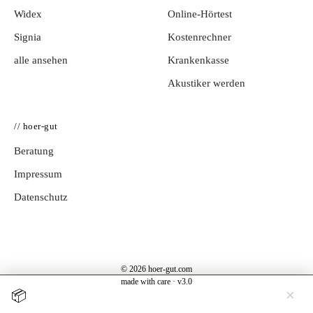
Widex
Online-Hörtest
Signia
Kostenrechner
alle ansehen
Krankenkasse
Akustiker werden
// hoer-gut
Beratung
Impressum
Datenschutz
© 2026 hoer-gut.com
made with care · v3.0
×
📦
Jetzt testen →
Hörgerät 30 Tage kostenlos zuhause testen