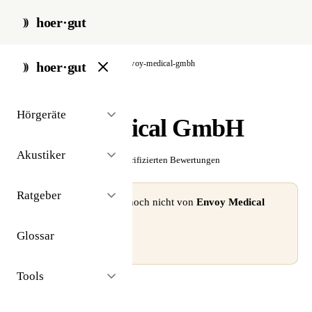
hoer·gut
start
/
akustiker
/
köln
/
envoy-medical-gmbh
hoer·gut
// akustiker · köln
Hörgeräte
Envoy Medical GmbH
Akustiker
☆☆☆☆☆
Noch keine verifizierten Bewertungen
Ratgeber
⚠ Dieses Profil wurde noch nicht von
Envoy Medical
GmbH
beansprucht.
Glossar
Profil beanspruchen →
Tools