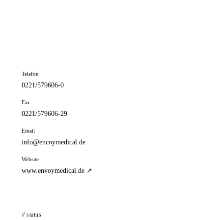
📦 Zuhause testen
// kontakt
Adresse
Spichernstr. 75
50672 Köln
Telefon
0221/579606-0
Fax
0221/579606-29
Email
info@encoymedical.de
Website
www.envoymedical.de ↗
// status