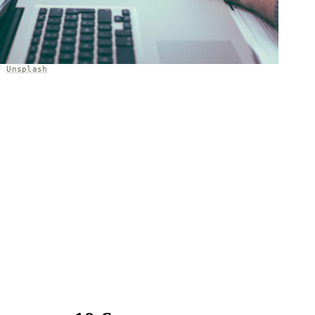
/
Unsplash