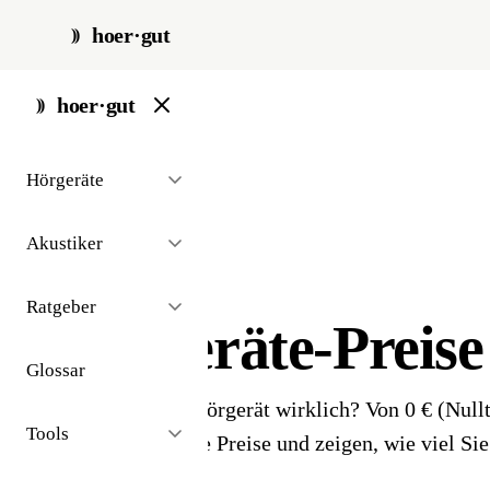
hoer·gut
hoer·gut
start
/
hörgeräte
/
preise
Hörgeräte
Akustiker
// hörgeräte-preise
Ratgeber
Hörgeräte-Preis
Glossar
Was kostet ein Hörgerät wirklich? Von 0 € (Nullt
Tools
- wir erklären die Preise und zeigen, wie viel Sie