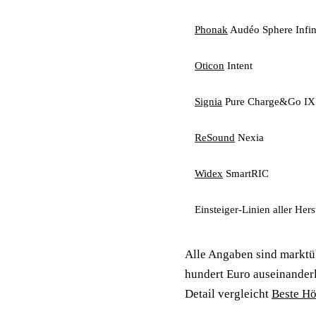
Phonak
Audéo Sphere Infin
Oticon
Intent
Signia
Pure Charge&Go IX
ReSound
Nexia
Widex
SmartRIC
Einsteiger-Linien aller Her
Alle Angaben sind marktü
hundert Euro auseinanderl
Detail vergleicht
Beste Hö