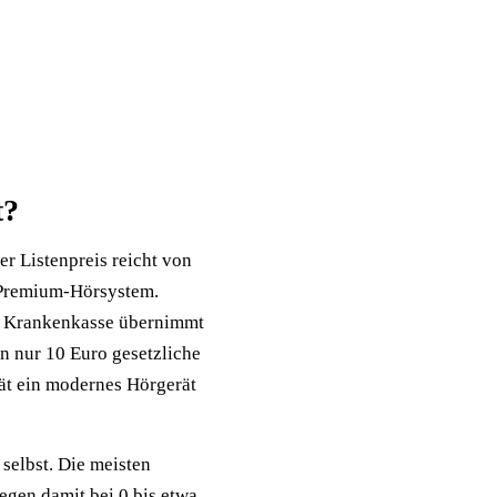
t?
er Listenpreis reicht von
n Premium-Hörsystem.
che Krankenkasse übernimmt
en nur 10 Euro gesetzliche
rät ein modernes Hörgerät
selbst. Die meisten
egen damit bei 0 bis etwa