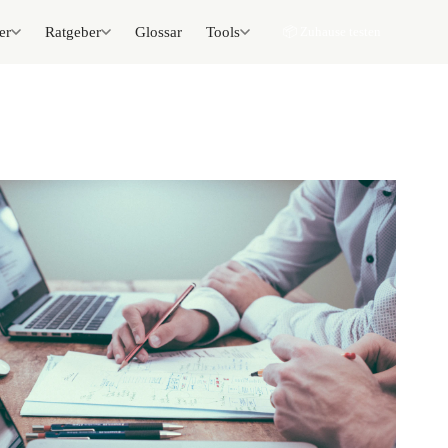
er
Ratgeber
Glossar
Tools
📦 Zuhause testen