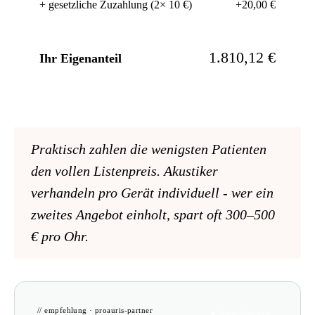
+ gesetzliche Zuzahlung (2× 10 €)
+20,00 €
1.810,12 €
Ihr Eigenanteil
Praktisch zahlen die wenigsten Patienten
den vollen Listenpreis. Akustiker
verhandeln pro Gerät individuell - wer ein
zweites Angebot einholt, spart oft 300–500
€ pro Ohr.
// empfehlung · proauris-partner
★ Tester-Programm