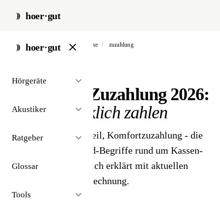
hoer·gut
start
/
hörgeräte
/
krankenkasse
/
zuzahlung
hoer·gut
// krankenkasse · zuzahlung
Hörgeräte
Hörgeräte-Zuzahlung 2026:
Was Sie wirklich zahlen
Akustiker
Festbetrag, Eigenanteil, Komfortzuzahlung - die
Ratgeber
drei wichtigsten Geld-Begriffe rund um Kassen-
Hörgeräte, verständlich erklärt mit aktuellen
Glossar
Zahlen und Beispielrechnung.
Tools