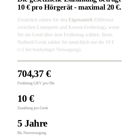
10 € pro Hörgerät - maximal 20 €.
Zusätzlich zahlen Sie den
Eigenanteil
(Differenz
zwischen Listenpreis und Kassen-Festbetrag), wenn
Sie ein Gerät über dem Festbetrag wählen. Beim
Nulltarif-Gerät zahlen Sie tatsächlich nur die 10 €
(×2 bei beidseitiger Versorgung).
704,37 €
Festbetrag GKV pro Ohr
10 €
Zuzahlung pro Gerät
5 Jahre
Bis Neuversorgung