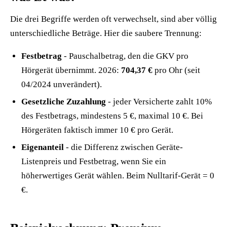
Die drei Begriffe werden oft verwechselt, sind aber völlig
unterschiedliche Beträge. Hier die saubere Trennung:
Festbetrag
- Pauschalbetrag, den die GKV pro
Hörgerät übernimmt. 2026:
704,37 €
pro Ohr (seit
04/2024 unverändert).
Gesetzliche Zuzahlung
- jeder Versicherte zahlt 10%
des Festbetrags, mindestens 5 €, maximal 10 €. Bei
Hörgeräten faktisch immer 10 € pro Gerät.
Eigenanteil
- die Differenz zwischen Geräte-
Listenpreis und Festbetrag, wenn Sie ein
höherwertiges Gerät wählen. Beim Nulltarif-Gerät = 0
€.