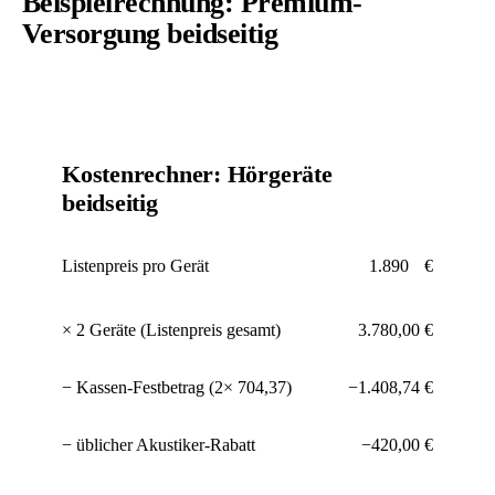
Beispielrechnung: Premium-
Versorgung beidseitig
Kostenrechner: Hörgeräte
beidseitig
Listenpreis pro Gerät
€
× 2 Geräte (Listenpreis gesamt)
3.780,00 €
− Kassen-Festbetrag (2× 704,37)
−1.408,74 €
− üblicher Akustiker-Rabatt
−420,00 €