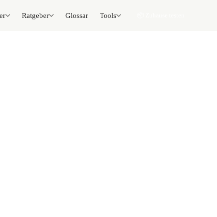
er
Ratgeber
Glossar
Tools
📦 Zuhause testen