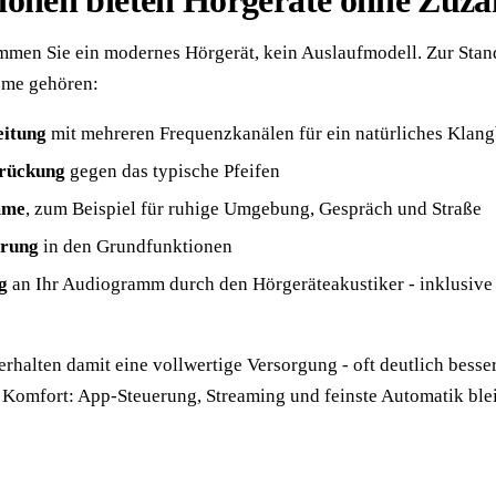
ionen bieten Hörgeräte ohne Zuz
men Sie ein modernes Hörgerät, kein Auslaufmodell. Zur Stan
eme gehören:
eitung
mit mehreren Frequenzkanälen für ein natürliches Klang
rückung
gegen das typische Pfeifen
mme
, zum Beispiel für ruhige Umgebung, Gespräch und Straße
erung
in den Grundfunktionen
g
an Ihr Audiogramm durch den Hörgeräteakustiker - inklusive
halten damit eine vollwertige Versorgung - oft deutlich besser,
em Komfort: App-Steuerung, Streaming und feinste Automatik ble