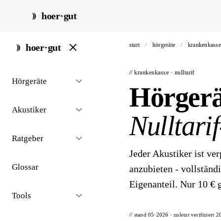
hoer·gut
start
/
hörgeräte
/
krankenkasse
hoer·gut
// krankenkasse · nulltarif
Hörgeräte
Hörgerä
Akustiker
Nulltari
Ratgeber
Jeder Akustiker ist ver
Glossar
anzubieten - vollstän
Eigenanteil. Nur 10 € 
Tools
// stand 05·2026 · zuletzt verifiziert
2