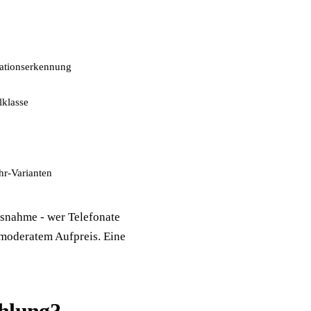
uationserkennung
lklasse
hr-Varianten
usnahme - wer Telefonate
 moderatem Aufpreis. Eine