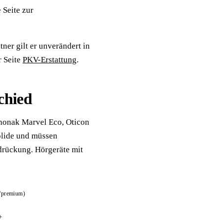
 Seite zur
ner gilt er unverändert in
r Seite
PKV-Erstattung
.
chied
Phonak Marvel Eco, Oticon
olide und müssen
drückung. Hörgeräte mit
l/premium)
+