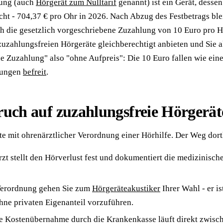
lung (auch
Hörgerät zum Nulltarif
genannt) ist ein Gerät, desse
cht - 704,37 € pro Ohr in 2026. Nach Abzug des Festbetrags blei
ich die gesetzlich vorgeschriebene Zuzahlung von 10 Euro pro Hö
uzahlungsfreien Hörgeräte gleichberechtigt anbieten und Sie a
 Zuzahlung" also "ohne Aufpreis": Die 10 Euro fallen wie ein
lungen
befreit
.
uch auf zuzahlungsfreie Hörgerät
te mit ohrenärztlicher Verordnung einer Hörhilfe. Der Weg dorth
 stellt den Hörverlust fest und dokumentiert die medizinisch
Verordnung gehen Sie zum
Hörgeräteakustiker
Ihrer Wahl - er is
hne privaten Eigenanteil vorzuführen.
 Kostenübernahme durch die Krankenkasse läuft direkt zwisch