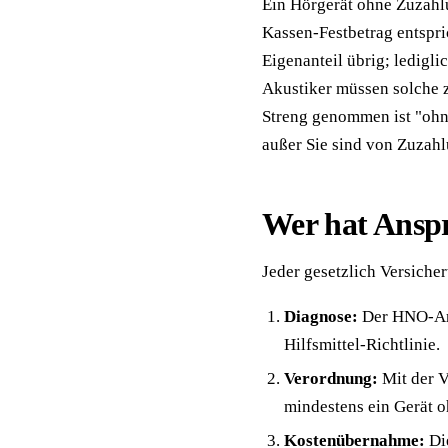
Ein Hörgerät ohne Zuzah
Kassen-Festbetrag entspri
Eigenanteil übrig; ledigl
Akustiker müssen solche z
Streng genommen ist "ohne
außer Sie sind von Zuzah
Wer hat Anspr
Jeder gesetzlich Versicher
Diagnose:
Der HNO-Arzt
Hilfsmittel-Richtlinie.
Verordnung:
Mit der 
mindestens ein Gerät o
Kostenübernahme:
Die