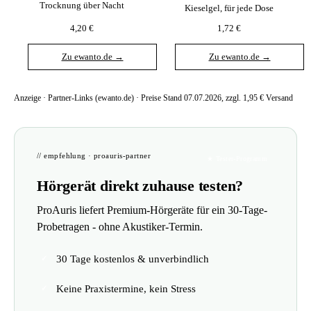
Trocknung über Nacht
Kieselgel, für jede Dose
4,20 €
1,72 €
Zu ewanto.de →
Zu ewanto.de →
Anzeige · Partner-Links (ewanto.de) · Preise Stand 07.07.2026, zzgl. 1,95 € Versand
// empfehlung · proauris-partner
★ Tester-Programm
Hörgerät direkt zuhause testen?
ProAuris liefert Premium-Hörgeräte für ein 30-Tage-
Probetragen - ohne Akustiker-Termin.
30 Tage kostenlos & unverbindlich
Keine Praxistermine, kein Stress