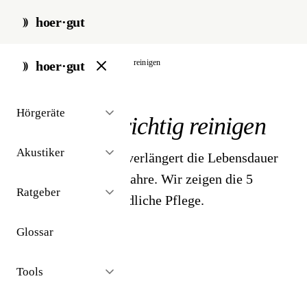
hoer·gut
start
/
hörgeräte
/
zubehör
/
reinigen
hoer·gut
// zubehör · reinigen
Hörgeräte
Hörgeräte
richtig reinigen
Akustiker
Tägliche Reinigung verlängert die Lebensdauer
Ihres Hörgeräts um Jahre. Wir zeigen die 5
Ratgeber
Schritte für die abendliche Pflege.
Glossar
Tools