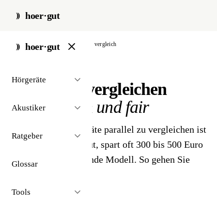
hoer·gut
start
/
hörgeräte
/
kaufen
/
vergleich
hoer·gut
// kaufen · vergleich
Hörgeräte
Hörgeräte vergleichen
systematisch und fair
Akustiker
Drei bis fünf Hörgeräte parallel zu vergleichen ist
Ratgeber
Standard - wer das tut, spart oft 300 bis 500 Euro
und findet das passende Modell. So gehen Sie
Glossar
strukturiert vor.
Tools