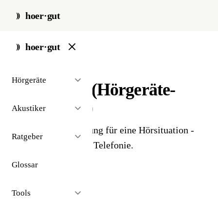
hoer·gut
start
/
glossar
/
programm
hoer·gut
// glossar · technologie
Hörgeräte
Programm (Hörgeräte-
Programm)
Akustiker
Spezifische Einstellung für eine Hörsituation -
Ratgeber
Restaurant, Konzert, Telefonie.
Glossar
Tools