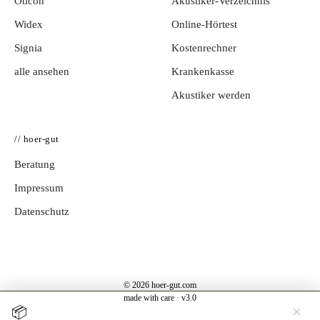
Oticon
Akustiker-Verzeichnis
Widex
Online-Hörtest
Signia
Kostenrechner
alle ansehen
Krankenkasse
Akustiker werden
// hoer-gut
Beratung
Impressum
Datenschutz
© 2026 hoer-gut.com
made with care · v3.0
×
📦
Jetzt testen →
Hörgerät 30 Tage kostenlos zuhause testen