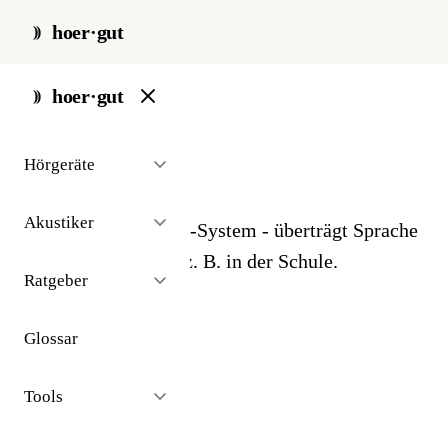
hoer·gut
start
/
glossar
/
fm-anlage
hoer·gut
// glossar · technologie
Hörgeräte
FM-Anlage
Akustiker
Drahtloses Mikrofon-System - überträgt Sprache
direkt ins Hörgerät, z. B. in der Schule.
Ratgeber
Glossar
Tools