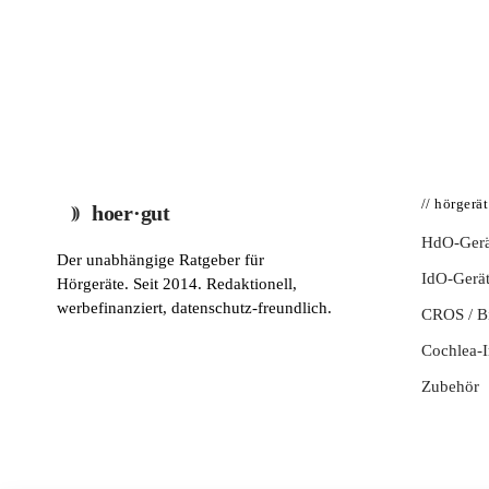
// hörgerä
hoer·gut
HdO-Gerä
Der unabhängige Ratgeber für
IdO-Gerä
Hörgeräte. Seit 2014. Redaktionell,
werbefinanziert, datenschutz-freundlich.
CROS / 
Cochlea-I
Zubehör