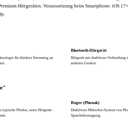
 Premium-Hörgeräten. Voraussetzung beim Smartphone: iOS 17+
ip.
Bluetooth-Hörgerät
nologie für direktes Streaming an
Hörgerät mit drahtloser Verbindung
men.
anderen Geräten.
ie"
Roger (Phonak)
 typische Pfeifen, wenn Hörgerät-
Drahtloses Mikrofon-System von Pho
mmt.
Sprachübertragung.