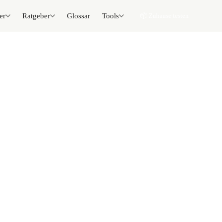
er
Ratgeber
Glossar
Tools
📦 Zuhause testen