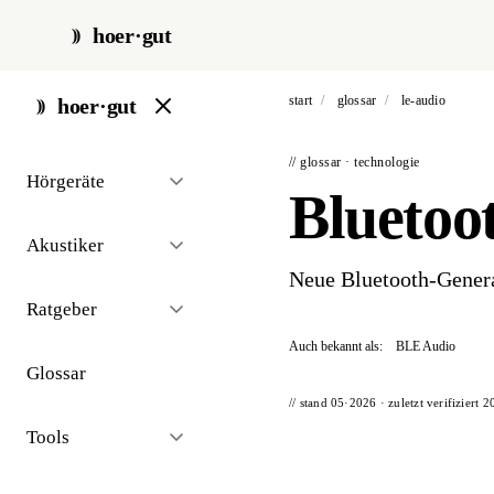
hoer·gut
start
/
glossar
/
le-audio
hoer·gut
// glossar · technologie
Hörgeräte
Bluetoo
Akustiker
Neue Bluetooth-Generat
Ratgeber
Auch bekannt als:
BLE Audio
Glossar
// stand 05·2026 · zuletzt verifiziert
2
Tools