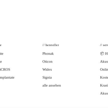
te
// hersteller
// ser
te
Phonak
📦 Hö
te
Oticon
Akust
BiCROS
Widex
Onlin
mplantate
Signia
Kost
alle ansehen
Kran
Akus