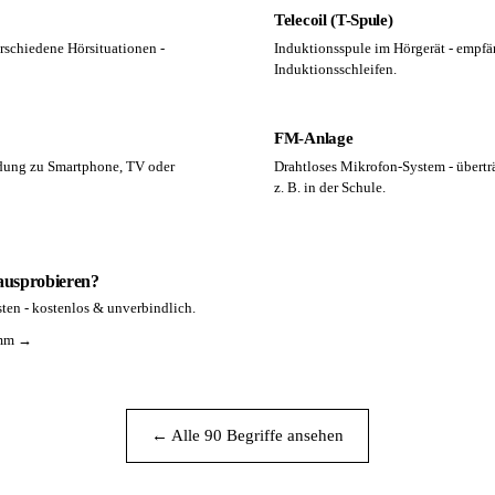
Telecoil (T-Spule)
rschiedene Hörsituationen -
Induktionsspule im Hörgerät - empfä
Induktionsschleifen.
FM-Anlage
ndung zu Smartphone, TV oder
Drahtloses Mikrofon-System - überträ
z. B. in der Schule.
 ausprobieren?
ten - kostenlos & unverbindlich.
amm →
← Alle 90 Begriffe ansehen