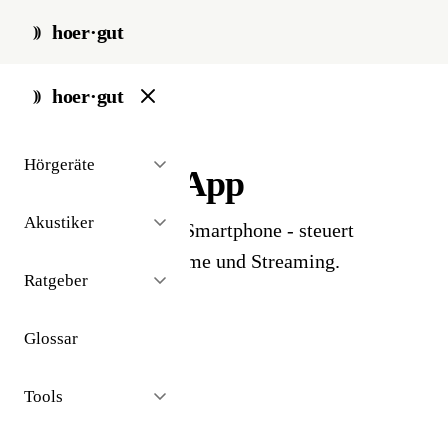
hoer·gut
start
/
glossar
/
app
hoer·gut
// glossar · technologie
Hörgeräte
Hörgeräte-App
Akustiker
Hersteller-App fürs Smartphone - steuert
Lautstärke, Programme und Streaming.
Ratgeber
Glossar
Tools