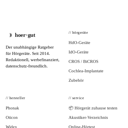
// hörgeräte
hoer·gut
HdO-Geräte
Der unabhängige Ratgeber
IdO-Geräte
für Hörgeräte. Seit 2014.
Redaktionell, werbefinanziert,
CROS / BiCROS
datenschutz-freundlich.
Cochlea-Implantate
Zubehör
// hersteller
// service
Phonak
📦 Hörgerät zuhause testen
Oticon
Akustiker-Verzeichnis
Widex
Online-Hörtest