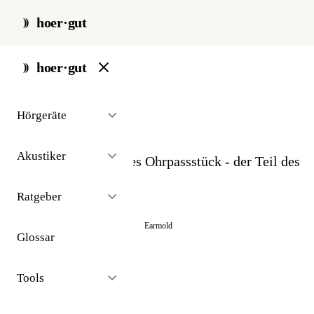
hoer·gut
start
/
glossar
/
otoplastik
hoer·gut
// glossar · geräte
Hörgeräte
Otoplastik
Akustiker
Individuell gefertigtes Ohrpassstück - der Teil des
Hörgeräts im Ohr.
Ratgeber
Auch bekannt als:
Ohrpassstück
Earmold
Glossar
Tools