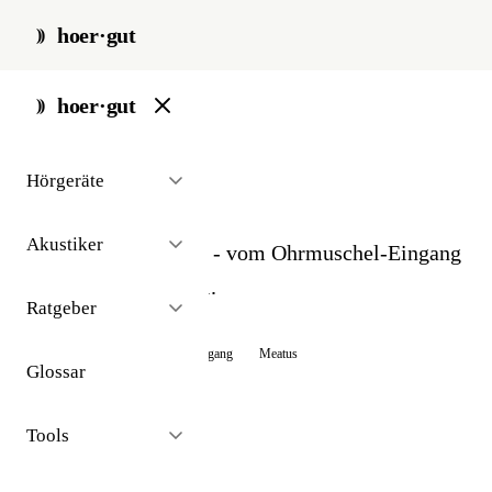
hoer·gut
start
/
glossar
/
gehoergang
hoer·gut
// glossar · anatomie
Hörgeräte
Gehörgang
Akustiker
Der äußere Ohrkanal - vom Ohrmuschel-Eingang
bis zum Trommelfell.
Ratgeber
Auch bekannt als:
Äußerer Gehörgang
Meatus
Glossar
Tools