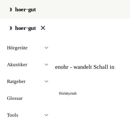
hoer·gut
start
/
glossar
/
cochlea
hoer·gut
// glossar · anatomie
Hörgeräte
Cochlea
Akustiker
Die Schnecke im Innenohr - wandelt Schall in
Nervensignale um.
Ratgeber
Auch bekannt als:
Hörschnecke
Hörlabyrinth
Glossar
Tools