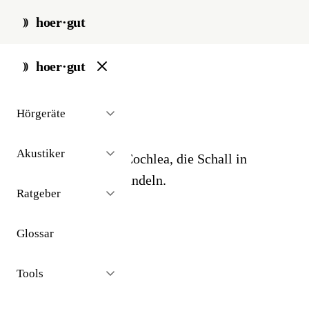
hoer·gut
start
/
glossar
/
haarzellen
hoer·gut
// glossar · anatomie
Hörgeräte
Haarzellen
Akustiker
Sinneszellen in der Cochlea, die Schall in
Nervensignale umwandeln.
Ratgeber
Glossar
Tools