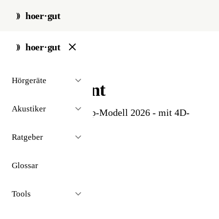
hoer·gut
start
/
glossar
/
intent
hoer·gut
// glossar · geräte
Hörgeräte
Oticon Intent
Akustiker
Aktuelles Oticon-Top-Modell 2026 - mit 4D-
Sensor-Technologie.
Ratgeber
Glossar
Tools