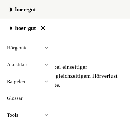
hoer·gut
start
/
glossar
/
bicros
hoer·gut
// glossar · geräte
Hörgeräte
BiCROS
Akustiker
Spezial-Versorgung bei einseitiger
Schwerhörigkeit mit gleichzeitigem Hörverlust
Ratgeber
auf der hörenden Seite.
Glossar
Tools