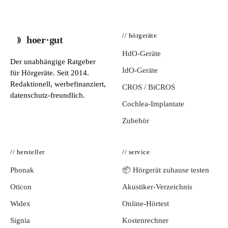
// hörgeräte
hoer·gut
HdO-Geräte
Der unabhängige Ratgeber
IdO-Geräte
für Hörgeräte. Seit 2014.
Redaktionell, werbefinanziert,
CROS / BiCROS
datenschutz-freundlich.
Cochlea-Implantate
Zubehör
// hersteller
// service
Phonak
📦 Hörgerät zuhause testen
Oticon
Akustiker-Verzeichnis
Widex
Online-Hörtest
Signia
Kostenrechner