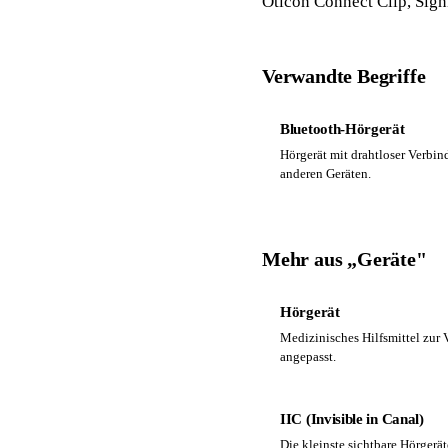
Oticon Connect Clip, Sign
Verwandte Begriffe
Bluetooth-Hörgerät
Hörgerät mit drahtloser Verbi
anderen Geräten.
Mehr aus „Geräte"
Hörgerät
Medizinisches Hilfsmittel zur 
angepasst.
IIC (Invisible in Canal)
Die kleinste sichtbare Hörgerä