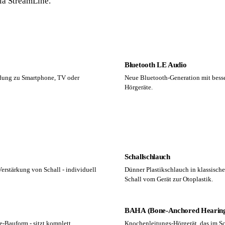
ia StreamLine.
Bluetooth LE Audio
ndung zu Smartphone, TV oder
Neue Bluetooth-Generation mit besser
Hörgeräte.
Schallschlauch
Verstärkung von Schall - individuell
Dünner Plastikschlauch in klassische
Schall vom Gerät zur Otoplastik.
BAHA (Bone-Anchored Hearing
te-Bauform - sitzt komplett
Knochenleitungs-Hörgerät, das im S