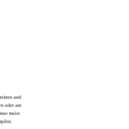
geräten und
gen oder am
amer meist
pilot,