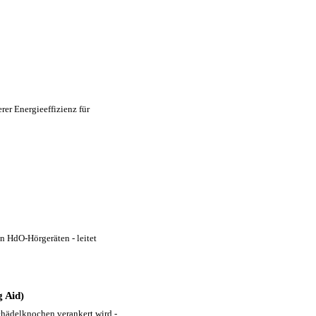
er Energieeffizienz für
n HdO-Hörgeräten - leitet
 Aid)
chädelknochen verankert wird -