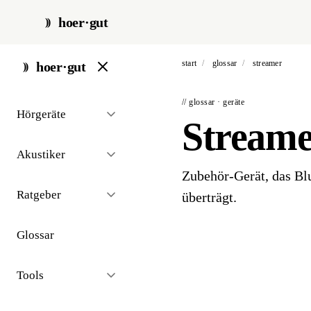
hoer·gut
start
/
glossar
/
streamer
hoer·gut
// glossar · geräte
Hörgeräte
Stream
Akustiker
Zubehör-Gerät, das Bl
Ratgeber
überträgt.
Glossar
Tools