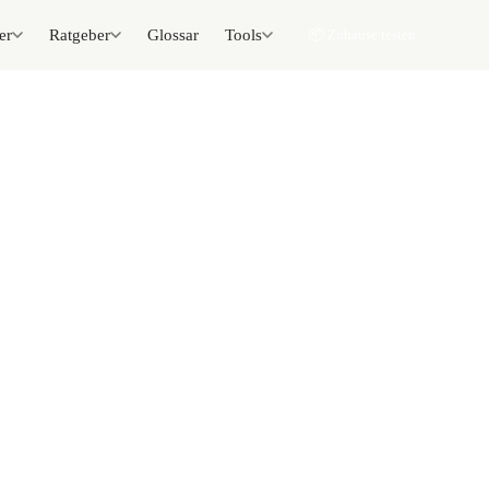
er
Ratgeber
Glossar
Tools
📦 Zuhause testen