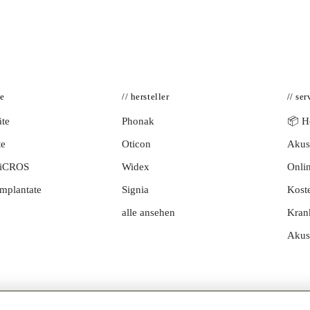
te
// hersteller
// ser
te
Phonak
📦 Hö
te
Oticon
Akust
BiCROS
Widex
Onlin
mplantate
Signia
Kost
alle ansehen
Kran
Akus