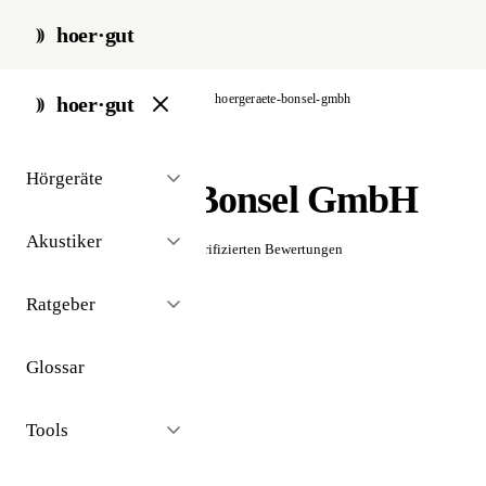
hoer·gut
start
/
akustiker
/
frankfurt
/
hoergeraete-bonsel-gmbh
hoer·gut
// akustiker · frankfurt
Hörgeräte
Hörgeräte Bonsel GmbH
Akustiker
☆☆☆☆☆
Noch keine verifizierten Bewertungen
Ratgeber
Glossar
Tools