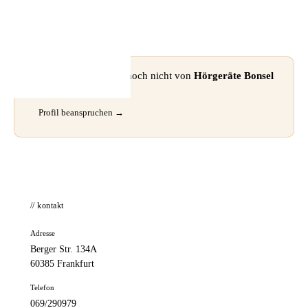
📦 Zuhause testen
⚠ Dieses Profil wurde noch nicht von
Hörgeräte Bonsel
GmbH
beansprucht.
Profil beanspruchen →
// kontakt
Adresse
Berger Str. 134A
60385 Frankfurt
Telefon
069/290979