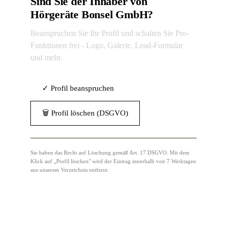
Sind Sie der Inhaber von
Hörgeräte Bonsel GmbH?
Beanspruchen Sie Ihr Profil und schalten Sie Pro-
Funktionen frei - Logo, Galerie, Lead-Formular
und mehr.
✓ Profil beanspruchen
🗑 Profil löschen (DSGVO)
Sie haben das Recht auf Löschung gemäß Art. 17 DSGVO. Mit dem
Klick auf „Profil löschen" wird der Eintrag innerhalb von 7 Werktagen
aus unserem Verzeichnis entfernt.