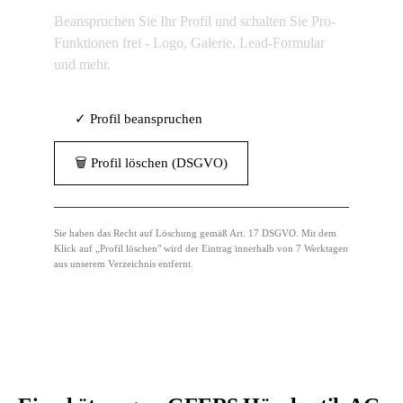
Beanspruchen Sie Ihr Profil und schalten Sie Pro-
Funktionen frei - Logo, Galerie, Lead-Formular
und mehr.
✓ Profil beanspruchen
🗑 Profil löschen (DSGVO)
Sie haben das Recht auf Löschung gemäß Art. 17 DSGVO. Mit dem
Klick auf „Profil löschen" wird der Eintrag innerhalb von 7 Werktagen
aus unserem Verzeichnis entfernt.