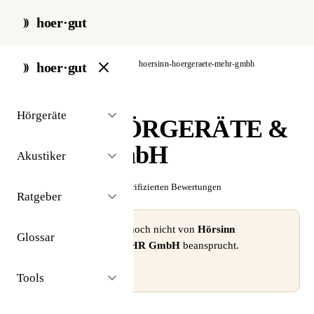
hoer·gut
start
/
akustiker
/
frankfurt
/
hoersinn-hoergeraete-mehr-gmbh
hoer·gut
// akustiker · frankfurt
Hörgeräte
Hörsinn HÖRGERÄTE &
MEHR GmbH
Akustiker
☆☆☆☆☆
Noch keine verifizierten Bewertungen
Ratgeber
⚠ Dieses Profil wurde noch nicht von
Hörsinn
Glossar
HÖRGERÄTE & MEHR GmbH
beansprucht.
Profil beanspruchen →
Tools