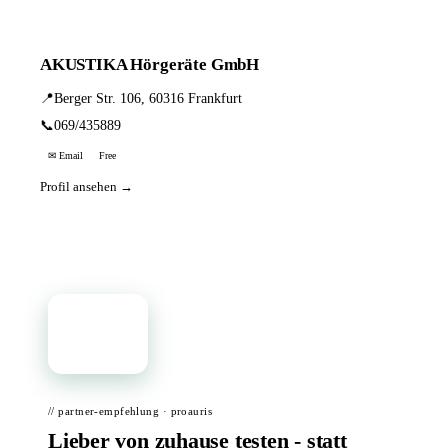
AKUSTIKA Hörgeräte GmbH
📍
Berger Str. 106, 60316 Frankfurt
📞
069/435889
✉ Email
Free
Profil ansehen →
📦
// partner-empfehlung · proauris
Lieber von zuhause testen - statt