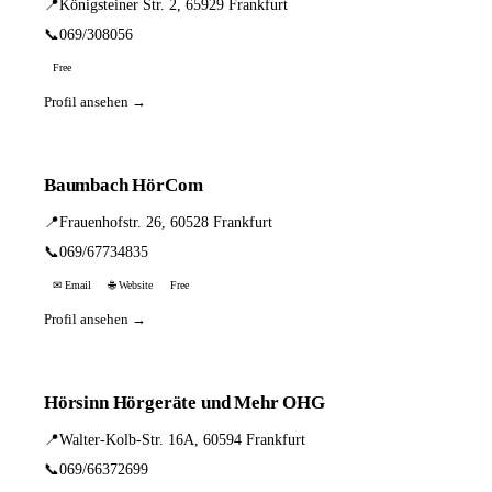
📍
Königsteiner Str. 2, 65929 Frankfurt
📞
069/308056
Free
Profil ansehen →
Baumbach HörCom
📍
Frauenhofstr. 26, 60528 Frankfurt
📞
069/67734835
✉ Email
🌐 Website
Free
Profil ansehen →
Hörsinn Hörgeräte und Mehr OHG
📍
Walter-Kolb-Str. 16A, 60594 Frankfurt
📞
069/66372699