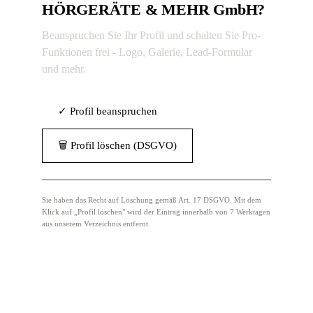
HÖRGERÄTE & MEHR GmbH?
Beanspruchen Sie Ihr Profil und schalten Sie Pro-
Funktionen frei - Logo, Galerie, Lead-Formular
und mehr.
✓ Profil beanspruchen
🗑 Profil löschen (DSGVO)
Sie haben das Recht auf Löschung gemäß Art. 17 DSGVO. Mit dem
Klick auf „Profil löschen" wird der Eintrag innerhalb von 7 Werktagen
aus unserem Verzeichnis entfernt.