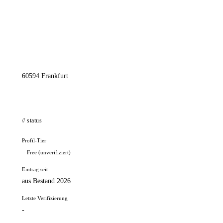
📦 Zuhause testen
// kontakt
Adresse
Diesterwegstr. 1
60594 Frankfurt
// status
Profil-Tier
Free (unverifiziert)
Eintrag seit
aus Bestand 2026
Letzte Verifizierung
-