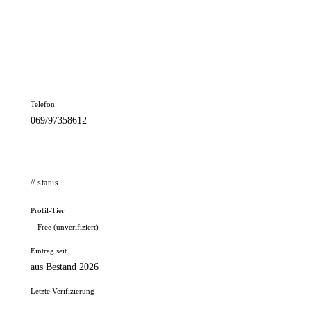
📦 Zuhause testen
// kontakt
Adresse
Güterplatz 6
60327 Frankfurt
Telefon
069/97358612
// status
Profil-Tier
Free (unverifiziert)
Eintrag seit
aus Bestand 2026
Letzte Verifizierung
-