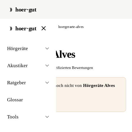
hoer·gut
start
/
akustiker
/
frankfurt
/
hoergeraete-alves
hoer·gut
// akustiker · frankfurt
Hörgeräte
Hörgeräte Alves
Akustiker
☆☆☆☆☆
Noch keine verifizierten Bewertungen
Ratgeber
⚠ Dieses Profil wurde noch nicht von
Hörgeräte Alves
beansprucht.
Glossar
Profil beanspruchen →
Tools