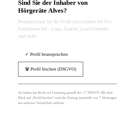
Sind Sie der Inhaber von
Hörgeräte Alves?
Beanspruchen Sie Ihr Profil und schalten Sie Pro-
Funktionen frei - Logo, Galerie, Lead-Formular
und mehr.
✓ Profil beanspruchen
🗑 Profil löschen (DSGVO)
Sie haben das Recht auf Löschung gemäß Art. 17 DSGVO. Mit dem
Klick auf „Profil löschen" wird der Eintrag innerhalb von 7 Werktagen
aus unserem Verzeichnis entfernt.