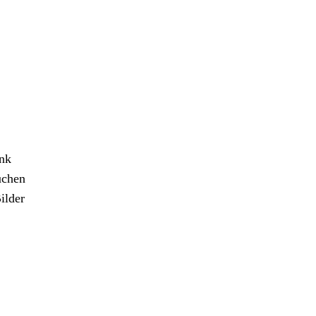
ank
uchen
ilder