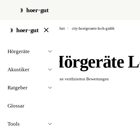
hoer·gut
start
/
akustiker
/
frankfurt
/
city-hoergeraete-loch-gmbh
hoer·gut
// akustiker · frankfurt
Hörgeräte
City Hörgeräte
Akustiker
☆☆☆☆☆
Noch keine verifizierten Bewertungen
Ratgeber
Glossar
Tools