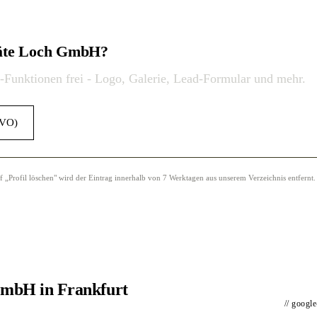
eräte Loch GmbH?
o-Funktionen frei - Logo, Galerie, Lead-Formular und mehr.
GVO)
Profil löschen" wird der Eintrag innerhalb von 7 Werktagen aus unserem Verzeichnis entfernt.
GmbH in Frankfurt
// googl