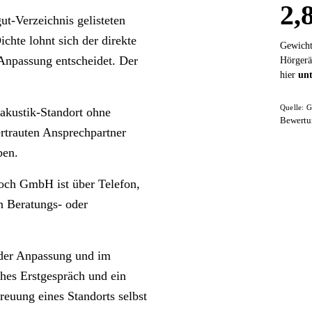
2,
t-Verzeichnis gelisteten
ichte lohnt sich der direkte
Gewicht
 Anpassung entscheidet. Der
Hörgerä
hier
unt
Quelle: G
akustik-Standort ohne
Bewertu
ertrauten Ansprechpartner
ben.
Loch GmbH ist über Telefon,
n Beratungs- oder
n der Anpassung und im
hes Erstgespräch und ein
euung eines Standorts selbst