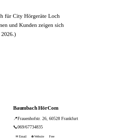
ch für City Hörgeräte Loch
nnen und Kunden zeigen sich
i 2026.)
Baumbach HörCom
📍
Frauenhofstr. 26, 60528 Frankfurt
📞
069/67734835
✉ Email
🌐 Website
Free