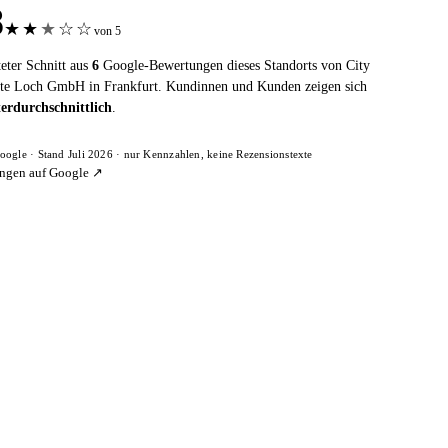
8
★
★
★
☆
☆
von 5
eter Schnitt aus
6
Google-Bewertungen dieses Standorts von City
te Loch GmbH in Frankfurt. Kundinnen und Kunden zeigen sich
erdurchschnittlich
.
oogle · Stand Juli 2026 · nur Kennzahlen, keine Rezensionstexte
ngen auf Google ↗