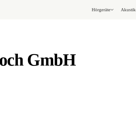
Hörgeräte
Akustik
 Loch GmbH