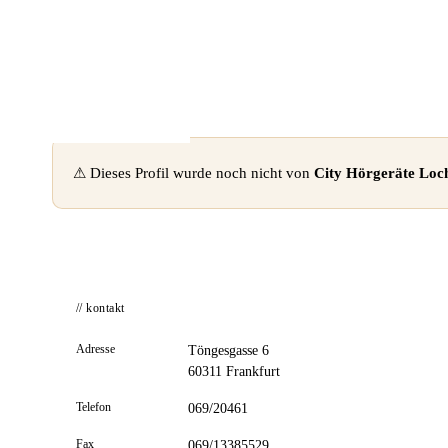
📦 Zuhause testen
⚠ Dieses Profil wurde noch nicht von
City Hörgeräte Lo
// kontakt
Adresse
Töngesgasse 6
60311 Frankfurt
Telefon
069/20461
Fax
069/13385529