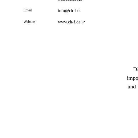
Email
info@ch-f.de
Website
www.ch-f.de ↗
Di
impo
und 