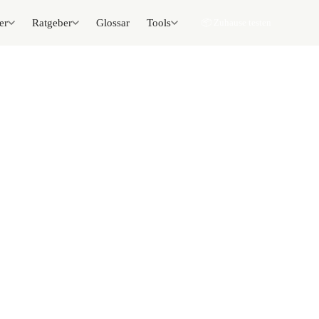
er
Ratgeber
Glossar
Tools
📦 Zuhause testen