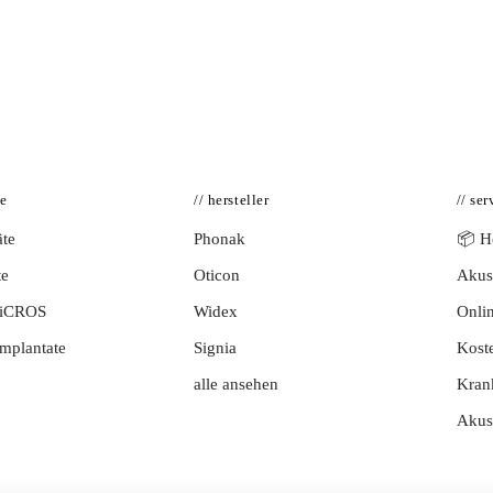
te
// hersteller
// ser
te
Phonak
📦 Hö
te
Oticon
Akust
BiCROS
Widex
Onlin
mplantate
Signia
Kost
alle ansehen
Kran
Akus