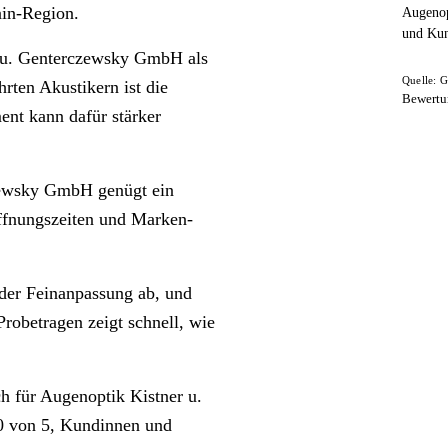
ain-Region.
Augenop
und Kun
er u. Genterczewsky GmbH als
Quelle: G
hrten Akustikern ist die
Bewertu
ent kann dafür stärker
zewsky GmbH genügt ein
Öffnungszeiten und Marken-
 der Feinanpassung ab, und
robetragen zeigt schnell, wie
h für Augenoptik Kistner u.
0 von 5, Kundinnen und