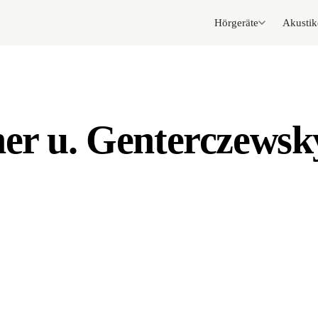
Hörgeräte
Akustik
ner u. Genterczew