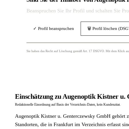
Beanspruchen Sie Ihr Profil und schalten Sie Pr
✓ Profil beanspruchen
🗑 Profil löschen (DS
Sie haben das Recht auf Löschung gemäß Art. 17 DSGVO. Mit dem Klick auf „
Einschätzung zu Augenoptik Kistner u
Redaktionelle Einordnung auf Basis der Verzeichnis-Daten, kein Kundenzitat.
Augenoptik Kistner u. Genterczewsky GmbH gehört z
Standorten, die in Frankfurt im Verzeichnis erfasst si