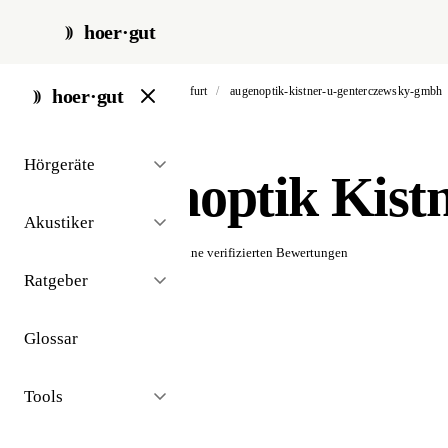
hoer·gut
start
/
akustiker
/
frankfurt
/
augenoptik-kistner-u-genterczewsky-gmbh
hoer·gut
// akustiker · frankfurt
Hörgeräte
Augenoptik Kist
Akustiker
☆☆☆☆☆
Noch keine verifizierten Bewertungen
Ratgeber
Glossar
Tools