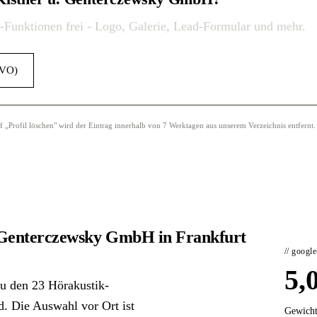
o-Funktionen frei - Logo, Galerie, Lead-Formular und mehr.
GVO)
Profil löschen" wird der Eintrag innerhalb von 7 Werktagen aus unserem Verzeichnis entfernt.
. Genterczewsky GmbH in Frankfurt
// googl
5,
u den 23 Hörakustik-
nd. Die Auswahl vor Ort ist
Gewicht