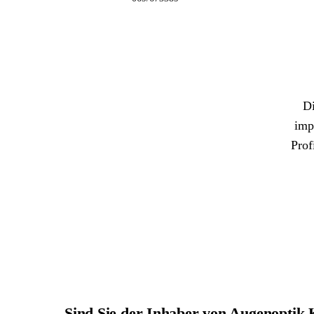
Di
imp
Prof
Sind Sie der Inhaber von Augenoptik