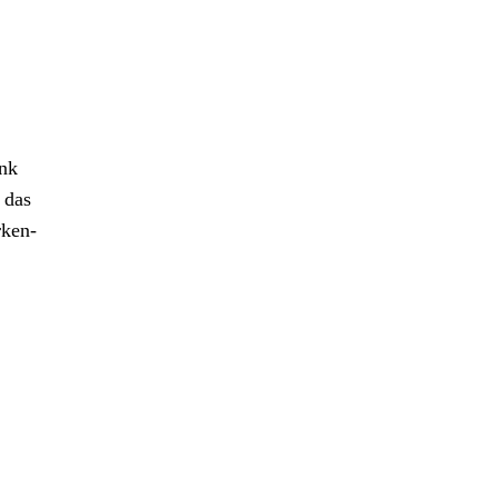
ank
 das
rken-