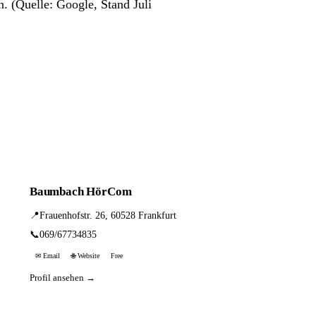
n. (Quelle: Google, Stand Juli
Baumbach HörCom
📍
Frauenhofstr. 26, 60528 Frankfurt
📞
069/67734835
✉ Email
🌐 Website
Free
Profil ansehen →