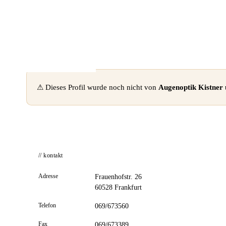
📦 Zuhause testen
⚠ Dieses Profil wurde noch nicht von
Augenoptik Kistner
// kontakt
Adresse
Frauenhofstr. 26
60528 Frankfurt
Telefon
069/673560
Fax
069/673389