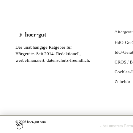
// hörgerä
hoer·gut
HdO-Gerä
Der unabhängige Ratgeber für
IdO-Gerä
Hörgeräte. Seit 2014. Redaktionell,
werbefinanziert, datenschutz-freundlich.
CROS / 
Cochlea-I
Zubehör
© 2026 hoer-gut.com
📦
Hörgerät 30 Tage kostenlos zuhause testen
- bei unserem Part