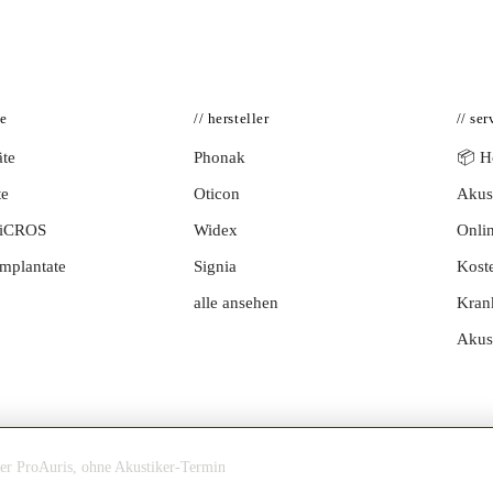
te
// hersteller
// ser
te
Phonak
📦 Hö
te
Oticon
Akust
BiCROS
Widex
Onlin
mplantate
Signia
Kost
alle ansehen
Kran
Akus
ner ProAuris, ohne Akustiker-Termin