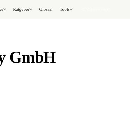
er
Ratgeber
Glossar
Tools
📦 Zuhause testen
sky GmbH