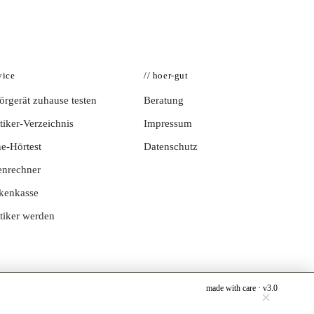
vice
// hoer-gut
rgerät zuhause testen
Beratung
iker-Verzeichnis
Impressum
e-Hörtest
Datenschutz
enrechner
kenkasse
tiker werden
made with care · v3.0
×
Jetzt testen →