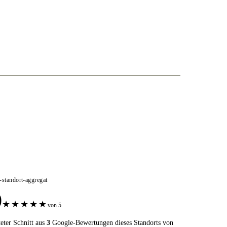
e-standort-aggregat
0
★
★
★
★
★
von 5
eter Schnitt aus
3
Google-Bewertungen dieses Standorts von