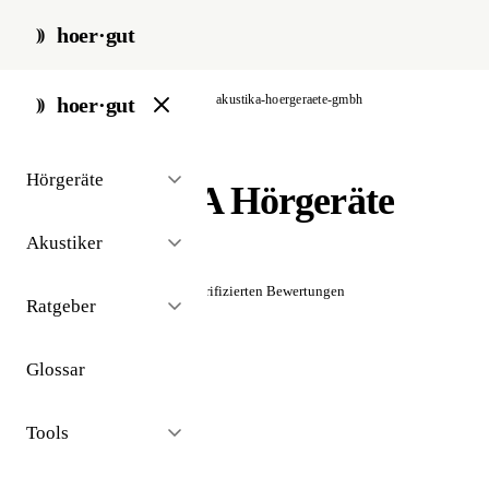
hoer·gut
start
/
akustiker
/
frankfurt
/
akustika-hoergeraete-gmbh
hoer·gut
// akustiker · frankfurt
Hörgeräte
AKUSTIKA Hörgeräte
GmbH
Akustiker
☆☆☆☆☆
Noch keine verifizierten Bewertungen
Ratgeber
Glossar
Tools