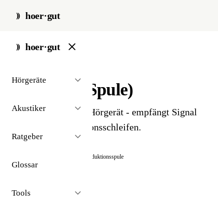
hoer·gut
start
/
glossar
/
telecoil
hoer·gut
// glossar · technologie
Hörgeräte
Telecoil (T-Spule)
Akustiker
Induktionsspule im Hörgerät - empfängt Signal
von Telefon-Induktionsschleifen.
Ratgeber
Auch bekannt als:
T-Spule
Induktionsspule
Glossar
Tools