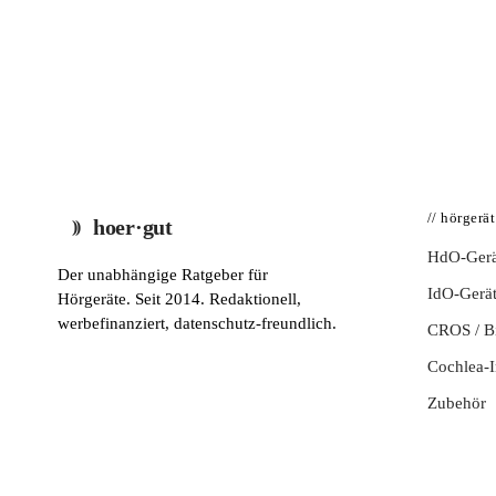
// hörgerä
hoer·gut
HdO-Gerä
Der unabhängige Ratgeber für
IdO-Gerä
Hörgeräte. Seit 2014. Redaktionell,
werbefinanziert, datenschutz-freundlich.
CROS / 
Cochlea-I
Zubehör