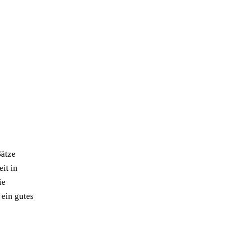
Sätze
it in
ie
 ein gutes