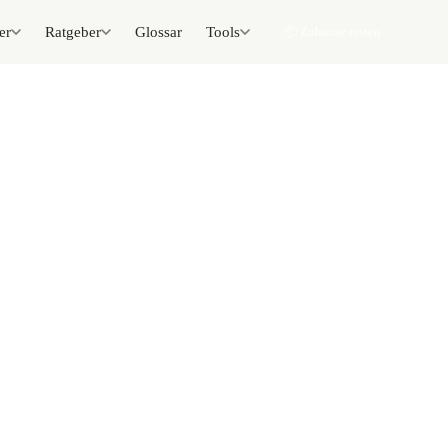
er
Ratgeber
Glossar
Tools
📦 Zuhause testen