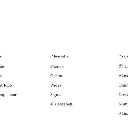
te
// hersteller
// ser
te
Phonak
📦 Hö
te
Oticon
Akust
BiCROS
Widex
Onlin
mplantate
Signia
Kost
alle ansehen
Kran
Akus