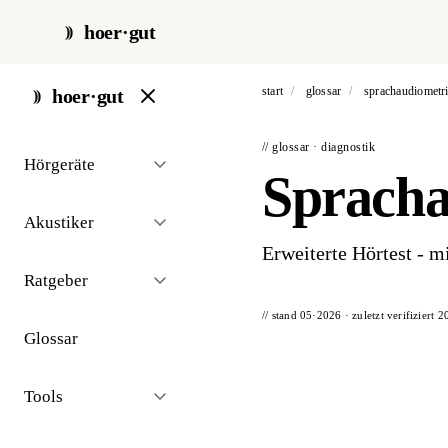
hoer·gut
start
/
glossar
/
sprachaudiometr
hoer·gut
// glossar · diagnostik
Hörgeräte
Spracha
Akustiker
Erweiterte Hörtest - m
Ratgeber
// stand 05·2026 · zuletzt verifiziert
2
Glossar
Tools