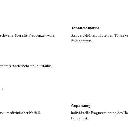
Tonaudiometrie
rschwelle über alle Frequenzen - die
Standard-Hörtest mit reinen Tönen - d
Audiogramm.
en trotz noch hörbarer Lautstärke.
k"
Anpassung
ust - medizinischer Notfall.
Individuelle Programmierung des Hör
Hörverlust.