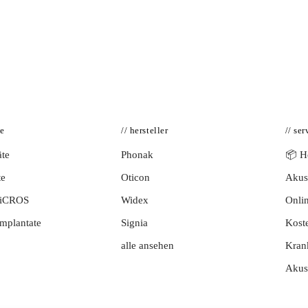
te
// hersteller
// ser
te
Phonak
📦 Hö
te
Oticon
Akust
BiCROS
Widex
Onlin
mplantate
Signia
Kost
alle ansehen
Kran
Akus