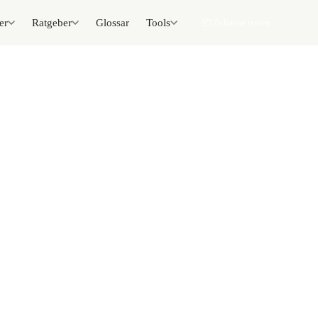
er
Ratgeber
Glossar
Tools
📦 Zuhause testen