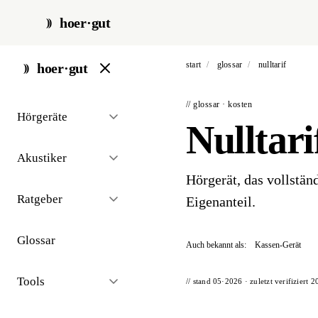
hoer·gut
start
/
glossar
/
nulltarif
hoer·gut
// glossar · kosten
Hörgeräte
Nulltar
Akustiker
Hörgerät, das vollstän
Ratgeber
Eigenanteil.
Glossar
Auch bekannt als:
Kassen-Gerät
Tools
// stand 05·2026 · zuletzt verifiziert
2