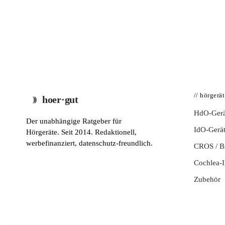
// hörgerä
hoer·gut
HdO-Gerä
Der unabhängige Ratgeber für
IdO-Gerä
Hörgeräte. Seit 2014. Redaktionell,
werbefinanziert, datenschutz-freundlich.
CROS / 
Cochlea-I
Zubehör