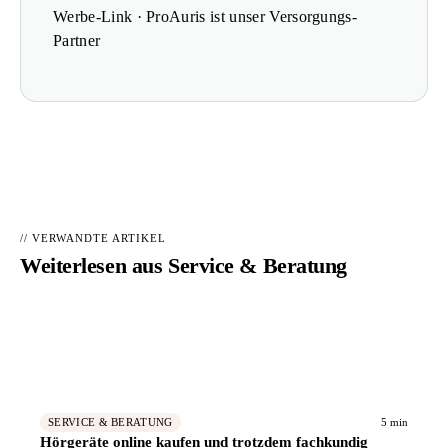
Werbe-Link · ProAuris ist unser Versorgungs-
Partner
// VERWANDTE ARTIKEL
Weiterlesen aus
Service & Beratung
Hörakustiker in Ihrer Nähe finden
→
📍
Geprüfte Fachbetriebe – kostenlos vergleichen
5 min
SERVICE & BERATUNG
Hörgeräte online kaufen und trotzdem fachkundig