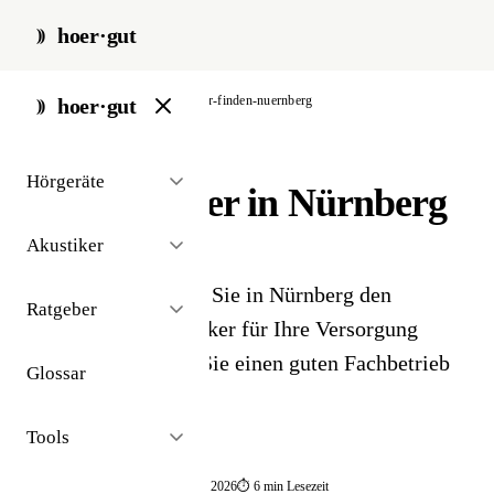
hoer·gut
start
/
ratgeber
/
hoerakustiker-finden-nuernberg
hoer·gut
// ratgeber · regional
Hörgeräte
Hörakustiker in Nürnberg
finden
Akustiker
Eine Checkliste, wie Sie in Nürnberg den
Ratgeber
passenden Hörakustiker für Ihre Versorgung
finden – und woran Sie einen guten Fachbetrieb
Glossar
erkennen.
Tools
📅 publiziert 2026
🔄 aktualisiert 05·2026
⏱ 6 min Lesezeit