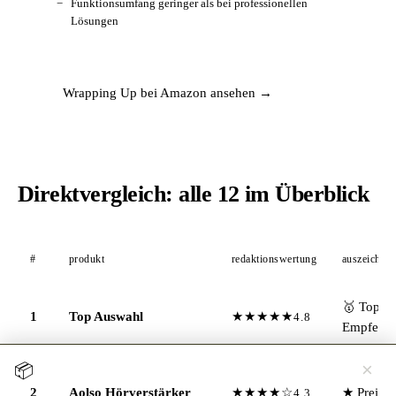
Funktionsumfang geringer als bei professionellen
Lösungen
Wrapping Up bei Amazon ansehen →
Direktvergleich: alle 12 im Überblick
#
produkt
redaktionswertung
auszeichnu
🥇 Top-
1
Top Auswahl
★★★★★
4.8
Empfehl
×
📦
Jetzt testen →
Hörgerät 30 Tage kostenlos zuhause testen
2
Aolso Hörverstärker
★★★★☆
★ Preisti
4.3