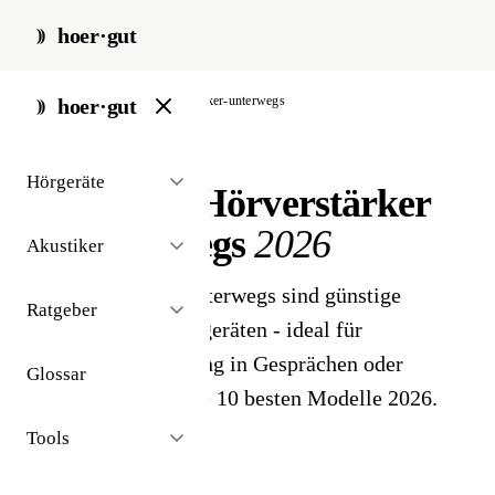
hoer·gut
start
/
zubehör
/
hoerverstaerker-unterwegs
hoer·gut
// produkt-vergleich · zubehör
Hörgeräte
Die besten Hörverstärker
für unterwegs
2026
Akustiker
Hörverstärker für unterwegs sind günstige
Ratgeber
Alternativen zu Hörgeräten - ideal für
gelegentliche Nutzung in Gesprächen oder
Glossar
Restaurants. Hier die 10 besten Modelle 2026.
Tools