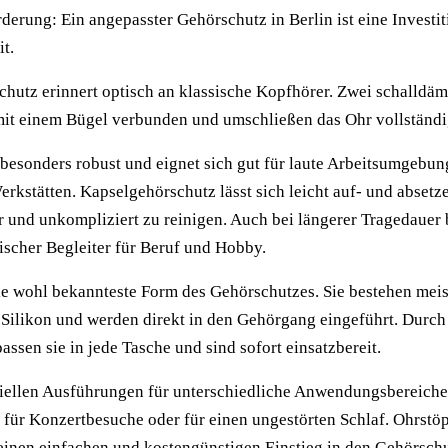
derung: Ein angepasster Gehörschutz in Berlin ist eine Investit
t.
hutz erinnert optisch an klassische Kopfhörer. Zwei schalldä
mit einem Bügel verbunden und umschließen das Ohr vollständi
t besonders robust und eignet sich gut für laute Arbeitsumgebu
rkstätten. Kapselgehörschutz lässt sich leicht auf- und absetze
und unkompliziert zu reinigen. Auch bei längerer Tragedauer b
ischer Begleiter für Beruf und Hobby.
ie wohl bekannteste Form des Gehörschutzes. Sie bestehen meis
Silikon und werden direkt in den Gehörgang eingeführt. Durch
ssen sie in jede Tasche und sind sofort einsatzbereit.
eziellen Ausführungen für unterschiedliche Anwendungsbereiche,
ür Konzertbesuche oder für einen ungestörten Schlaf. Ohrstöp
ie einen einfachen und kostengünstigen Einstieg in den Gehörsch