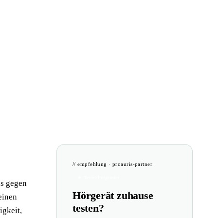
// empfehlung · proauris-partner
★ Tester-Programm
us gegen
Hörgerät zuhause
einen
testen?
igkeit,