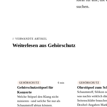
suchen.
// VERWANDTE ARTIKEL
Weiterlesen aus
Gehörschutz
Hörakustiker in Ihrer Nähe finden
📍
Geprüfte Fachbetriebe – kostenlos vergleichen
6 min
GEHÖRSCHUTZ
GEHÖRSCHUTZ
Gehörschutzstöpsel für
Ohrstöpsel zum Sc
Schaumstoff, Silikon o
Konzerte
was nachts wirklich d
Welche Stöpsel den Klang nicht
Seitenschläfer brauch
ruinieren - und welche Sie nur als
Dezibel-Angaben Marke
Schaumstoff abtun können.