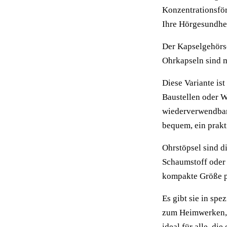
Konzentrationsför
Ihre Hörgesundhei
Der Kapselgehörsc
Ohrkapseln sind 
Diese Variante is
Baustellen oder We
wiederverwendbar 
bequem, ein prakt
Ohrstöpsel sind d
Schaumstoff oder 
kompakte Größe pa
Es gibt sie in sp
zum Heimwerken, f
ideal für alle, d