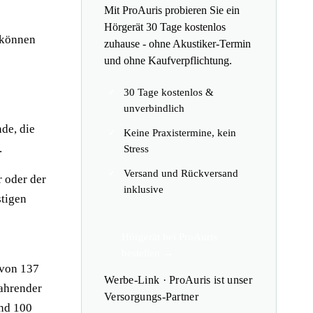
Mit ProAuris probieren Sie ein
Hörgerät 30 Tage kostenlos
o können
zuhause - ohne Akustiker-Termin
und ohne Kaufverpflichtung.
30 Tage kostenlos &
unverbindlich
de, die
Keine Praxistermine, kein
.
Stress
Versand und Rückversand
 oder der
inklusive
stigen
Hörgerät bei ProAuris
bestellen →
 von 137
Werbe-Link · ProAuris ist unser
fahrender
Versorgungs-Partner
und 100