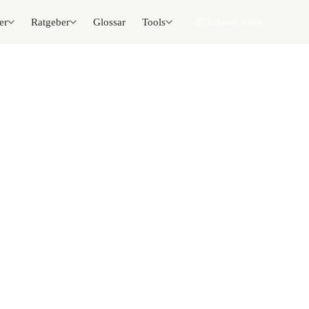
er
Ratgeber
Glossar
Tools
📦 Zuhause testen