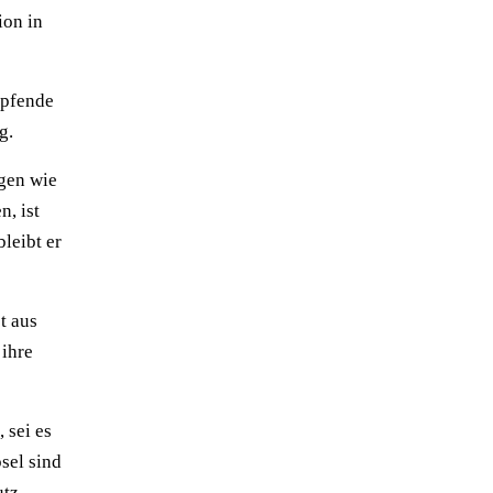
ion in
mpfende
g.
ngen wie
n, ist
leibt er
t aus
 ihre
 sei es
sel sind
utz