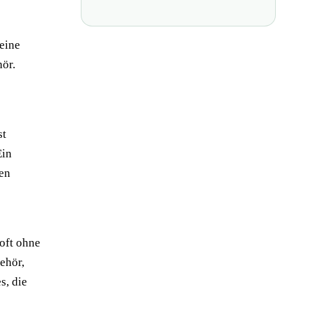
 eine
ör.
st
Ein
ten
oft ohne
ehör,
s, die