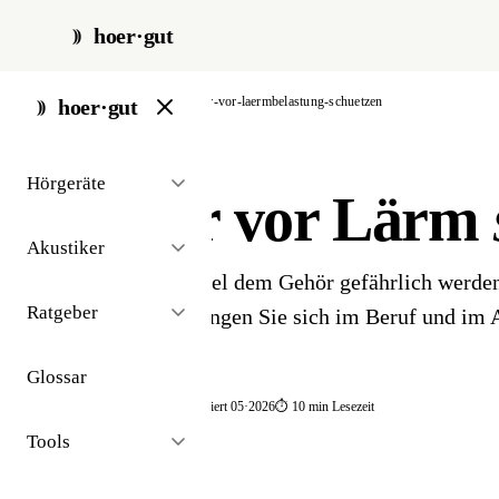
hoer·gut
start
/
ratgeber
/
gehoer-vor-laermbelastung-schuetzen
hoer·gut
// ratgeber · prävention
Hörgeräte
Gehör vor Lärm
Akustiker
Welche Lärmpegel dem Gehör gefährlich werden
Ratgeber
Gehörschutzlösungen Sie sich im Beruf und im 
Glossar
📅 publiziert 2026
🔄 aktualisiert 05·2026
⏱ 10 min Lesezeit
Tools