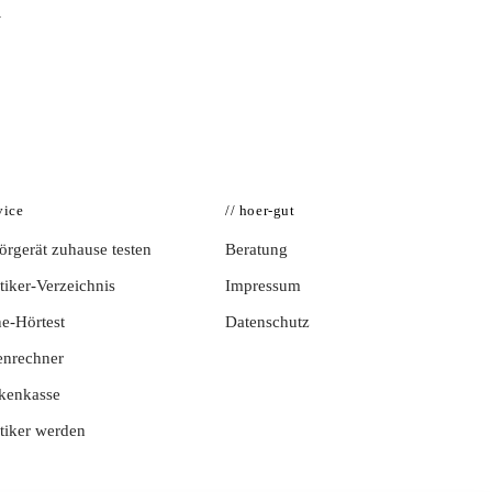
→
vice
// hoer-gut
rgerät zuhause testen
Beratung
iker-Verzeichnis
Impressum
e-Hörtest
Datenschutz
enrechner
kenkasse
tiker werden