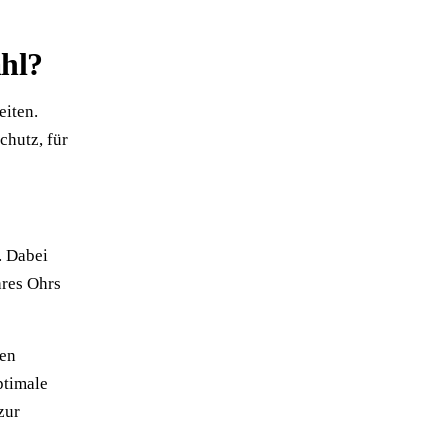
hl?
eiten.
chutz, für
. Dabei
hres Ohrs
nen
ptimale
zur