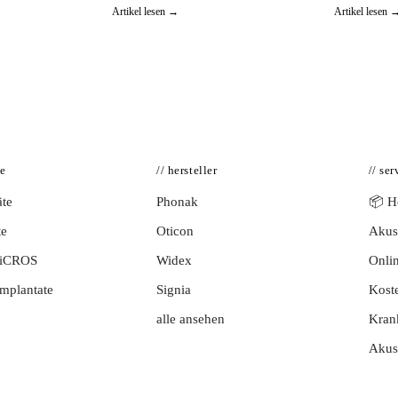
Artikel lesen →
Artikel lesen 
te
// hersteller
// ser
te
Phonak
📦 Hö
te
Oticon
Akust
BiCROS
Widex
Onlin
mplantate
Signia
Kost
alle ansehen
Kran
Akus