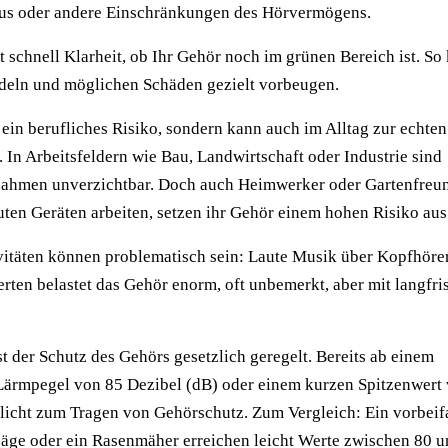
itus oder andere Einschränkungen des Hörvermögens.
ft schnell Klarheit, ob Ihr Gehör noch im grünen Bereich ist. S
ndeln und möglichen Schäden gezielt vorbeugen.
 ein berufliches Risiko, sondern kann auch im Alltag zur echten
 In Arbeitsfeldern wie Bau, Landwirtschaft oder Industrie sind
hmen unverzichtbar. Doch auch Heimwerker oder Gartenfreun
uten Geräten arbeiten, setzen ihr Gehör einem hohen Risiko aus
vitäten können problematisch sein: Laute Musik über Kopfhörer
ten belastet das Gehör enorm, oft unbemerkt, aber mit langfri
st der Schutz des Gehörs gesetzlich geregelt. Bereits ab einem
Lärmpegel von 85 Dezibel (dB) oder einem kurzen Spitzenwert
flicht zum Tragen von Gehörschutz. Zum Vergleich: Ein vorbei
äge oder ein Rasenmäher erreichen leicht Werte zwischen 80 