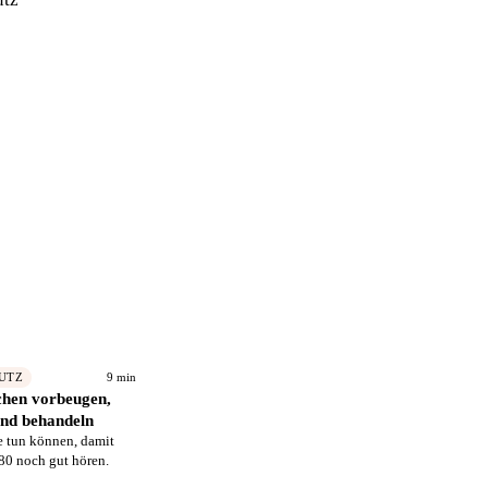
→
9 min
UTZ
hen vorbeugen,
und behandeln
e tun können, damit
 80 noch gut hören.