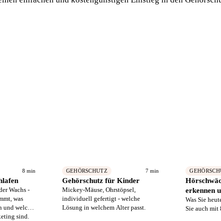
8 min
7 min
GEHÖRSCHUTZ
GEHÖRSCH
hlafen
Gehörschutz für Kinder
Hörschwäc
der Wachs -
Mickey-Mäuse, Ohrstöpsel,
erkennen 
ämmt, was
individuell gefertigt - welche
Was Sie heut
en und welche
Lösung in welchem Alter passt.
Sie auch mit
ting sind.