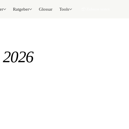
er
Ratgeber
Glossar
Tools
📦 Zuhause testen
e
2026