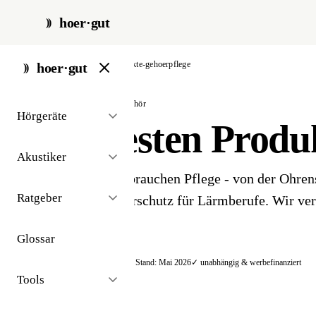
hoer·gut
start
/
zubehör
/
produkte-gehoerpflege
hoer·gut
// produkt-vergleich · zubehör
Hörgeräte
Die besten Produ
Akustiker
Gesunde Ohren brauchen Pflege - von der Ohren
Ratgeber
zum Kapselgehörschutz für Lärmberufe. Wir ver
Produkte 2026.
Glossar
📊
10
Produkte verglichen
📅 Stand:
Mai 2026
✓ unabhängig & werbefinanziert
Tools