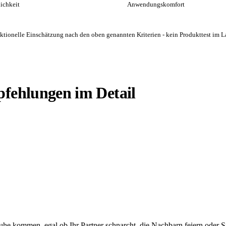
lichkeit
Anwendungskomfort
daktionelle Einschätzung nach den oben genannten Kriterien - kein Produkttest i
pfehlungen im Detail
 Ruhe kommen, egal ob Ihr Partner schnarcht, die Nachbarn feiern oder