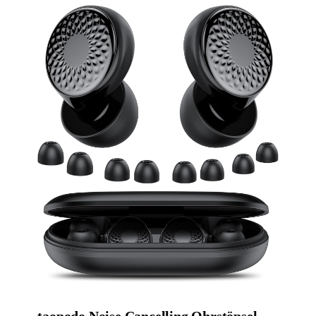
taopodo Noise Cancelling Ohrstöpsel