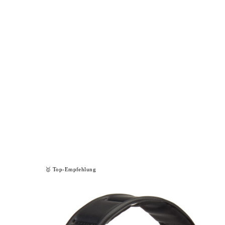
📦 Zuhause testen
🥇 Top-Empfehlung