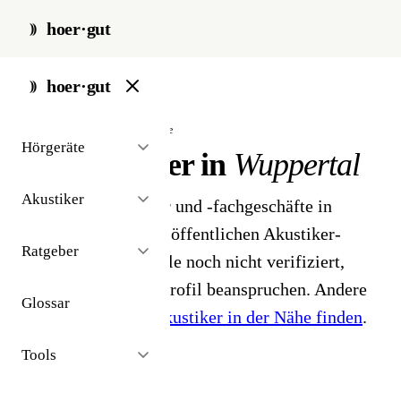
hoer·gut
start
/
akustiker
/
wuppertal
hoer·gut
// stadt · wuppertal · 9 ergebnisse
Hörgeräte
Hörakustiker in
Wuppertal
Akustiker
9 Hörgeräteakustiker und -fachgeschäfte in
Wuppertal. Aus dem öffentlichen Akustiker-
Ratgeber
Bestand 2026 - Profile noch nicht verifiziert,
Inhaber können ihr Profil beanspruchen. Andere
Glossar
Stadt gesucht?
Hörakustiker in der Nähe finden
.
Tools