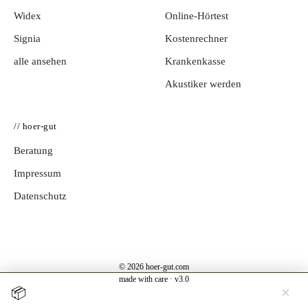
Widex
Online-Hörtest
Signia
Kostenrechner
alle ansehen
Krankenkasse
Akustiker werden
// hoer-gut
Beratung
Impressum
Datenschutz
© 2026 hoer-gut.com
made with care · v3.0
×
📦
Jetzt testen →
Hörgerät 30 Tage kostenlos zuhause testen