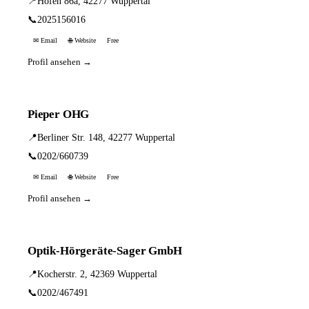
📍
Höfen 86a, 42277 Wuppertal
📞
2025156016
✉ Email
🌐 Website
Free
Profil ansehen →
Pieper OHG
📍
Berliner Str. 148, 42277 Wuppertal
📞
0202/660739
✉ Email
🌐 Website
Free
Profil ansehen →
Optik-Hörgeräte-Sager GmbH
📍
Kocherstr. 2, 42369 Wuppertal
📞
0202/467491