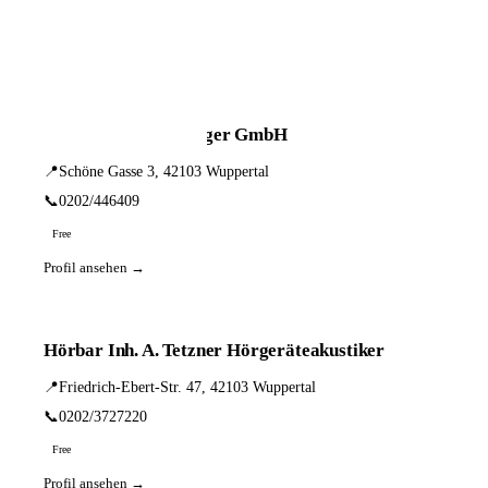
📦 Zuhause testen
9 Einträge · sortiert nach PLZ
Optik-Hörgeräte-Sager GmbH
📍
Schöne Gasse 3, 42103 Wuppertal
📞
0202/446409
Free
Profil ansehen →
Hörbar Inh. A. Tetzner Hörgeräteakustiker
📍
Friedrich-Ebert-Str. 47, 42103 Wuppertal
📞
0202/3727220
Free
Profil ansehen →