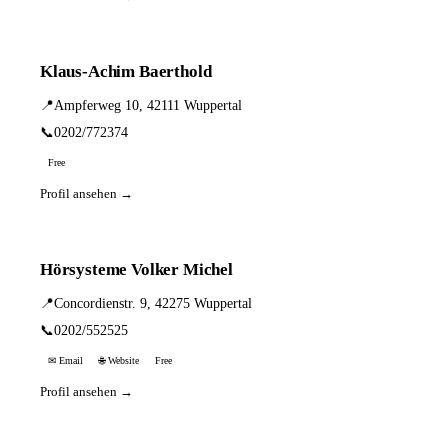
Klaus-Achim Baerthold
📍
Ampferweg 10, 42111 Wuppertal
📞
0202/772374
Free
Profil ansehen →
Hörsysteme Volker Michel
📍
Concordienstr. 9, 42275 Wuppertal
📞
0202/552525
✉ Email
🌐 Website
Free
Profil ansehen →