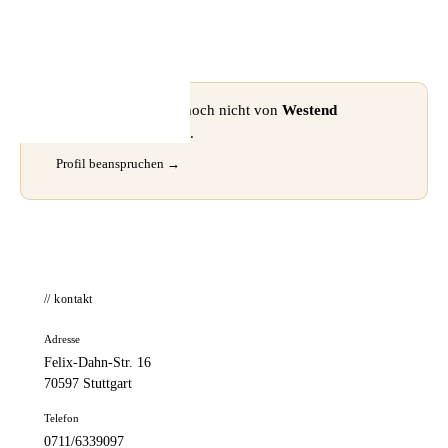
📦 Zuhause testen
⚠ Dieses Profil wurde noch nicht von
Westend
Hörgeräte
beansprucht.
Profil beanspruchen →
// kontakt
Adresse
Felix-Dahn-Str. 16
70597 Stuttgart
Telefon
0711/6339097