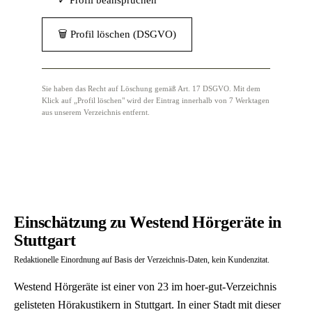
✓ Profil beanspruchen
🗑 Profil löschen (DSGVO)
Sie haben das Recht auf Löschung gemäß Art. 17 DSGVO. Mit dem
Klick auf „Profil löschen" wird der Eintrag innerhalb von 7 Werktagen
aus unserem Verzeichnis entfernt.
Einschätzung zu Westend Hörgeräte in
Stuttgart
Redaktionelle Einordnung auf Basis der Verzeichnis-Daten, kein Kundenzitat.
Westend Hörgeräte ist einer von 23 im hoer-gut-Verzeichnis
gelisteten Hörakustikern in Stuttgart. In einer Stadt mit dieser