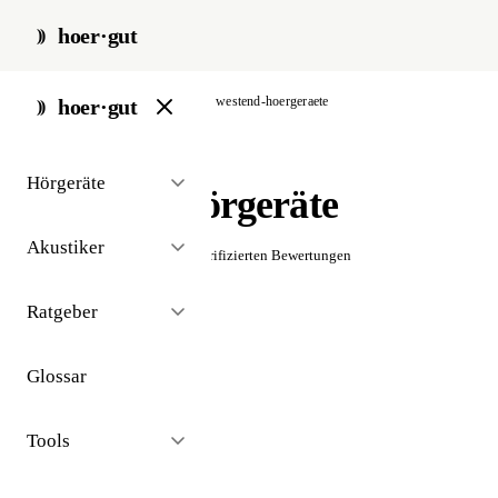
hoer·gut
start
/
akustiker
/
stuttgart
/
westend-hoergeraete
hoer·gut
// akustiker · stuttgart
Hörgeräte
Westend Hörgeräte
Akustiker
☆☆☆☆☆
Noch keine verifizierten Bewertungen
Ratgeber
Glossar
Tools