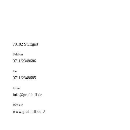
📦 Zuhause testen
// kontakt
Adresse
Charlottenstr. 5
70182 Stuttgart
Telefon
0711/2348686
Fax
0711/2348685
Email
info@graf-hifi.de
Website
www.graf-hifi.de ↗