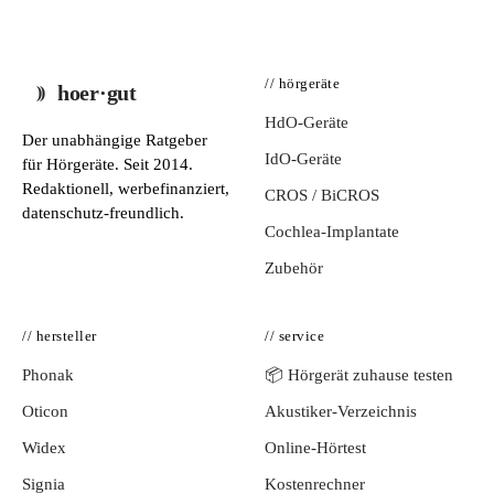
// hörgeräte
hoer·gut
HdO-Geräte
Der unabhängige Ratgeber
IdO-Geräte
für Hörgeräte. Seit 2014.
Redaktionell, werbefinanziert,
CROS / BiCROS
datenschutz-freundlich.
Cochlea-Implantate
Zubehör
// hersteller
// service
Phonak
📦 Hörgerät zuhause testen
Oticon
Akustiker-Verzeichnis
Widex
Online-Hörtest
Signia
Kostenrechner