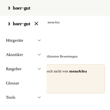
hoer·gut
start
/
akustiker
/
stuttgart
/
mona-lisa
hoer·gut
// akustiker · stuttgart
Hörgeräte
mona&lisa
Akustiker
☆☆☆☆☆
Noch keine verifizierten Bewertungen
Ratgeber
⚠ Dieses Profil wurde noch nicht von
mona&lisa
beansprucht.
Glossar
Profil beanspruchen →
Tools