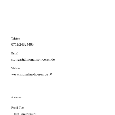
📦 Zuhause testen
// kontakt
Adresse
Calwer Straße 20
70173 Stuttgart
Telefon
0711/24824405
Email
stuttgart@monalisa-hoeren.de
Website
www.monalisa-hoeren.de ↗
// status
Profil-Tier
Free (unverifiziert)