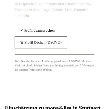
Beanspruchen Sie Ihr Profil und schalten Sie Pro-
Funktionen frei - Logo, Galerie, Lead-Formular
und mehr.
✓ Profil beanspruchen
🗑 Profil löschen (DSGVO)
Sie haben das Recht auf Löschung gemäß Art. 17 DSGVO. Mit dem
Klick auf „Profil löschen" wird der Eintrag innerhalb von 7 Werktagen
aus unserem Verzeichnis entfernt.
Einschätzung zu mona&lisa in Stuttgart