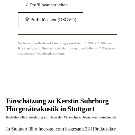
✓ Profil beanspruchen
🗑 Profil löschen (DSGVO)
Sie haben das Recht auf Löschung gemäß Art. 17 DSGVO. Mit dem
Klick auf „Profil löschen" wird der Eintrag innerhalb von 7 Werktagen
aus unserem Verzeichnis entfernt.
Einschätzung zu Kerstin Suhrborg
Hörgeräteakustik in Stuttgart
Redaktionelle Einordnung auf Basis der Verzeichnis-Daten, kein Kundenzitat.
In Stuttgart führt hoer-gut.com insgesamt 23 Hörakustiker,