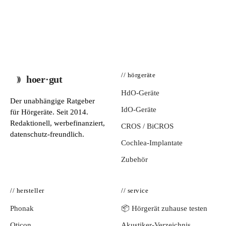
// hörgeräte
hoer·gut
HdO-Geräte
Der unabhängige Ratgeber
IdO-Geräte
für Hörgeräte. Seit 2014.
Redaktionell, werbefinanziert,
CROS / BiCROS
datenschutz-freundlich.
Cochlea-Implantate
Zubehör
// hersteller
// service
Phonak
📦 Hörgerät zuhause testen
Oticon
Akustiker-Verzeichnis