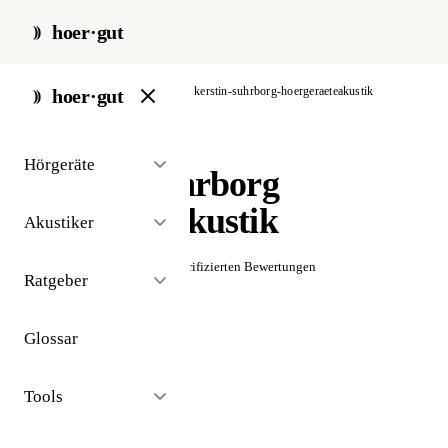
hoer·gut
start
/
akustiker
/
stuttgart
/
kerstin-suhrborg-hoergeraeteakustik
hoer·gut
// akustiker · stuttgart
Hörgeräte
Kerstin Suhrborg
Hörgeräteakustik
Akustiker
☆☆☆☆☆
Noch keine verifizierten Bewertungen
Ratgeber
Glossar
Tools