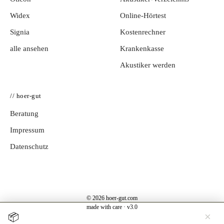
Widex
Online-Hörtest
Signia
Kostenrechner
alle ansehen
Krankenkasse
Akustiker werden
// hoer-gut
Beratung
Impressum
Datenschutz
© 2026 hoer-gut.com
made with care · v3.0
×
📦
Jetzt testen →
Hörgerät 30 Tage kostenlos zuhause testen