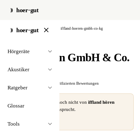
hoer·gut
start
/
akustiker
/
stuttgart
/
iffland-hoeren-gmbh-co-kg
hoer·gut
// akustiker · stuttgart
Hörgeräte
iffland hören GmbH & Co.
KG
Akustiker
☆☆☆☆☆
Noch keine verifizierten Bewertungen
Ratgeber
⚠ Dieses Profil wurde noch nicht von
iffland hören
Glossar
GmbH & Co. KG
beansprucht.
Profil beanspruchen →
Tools