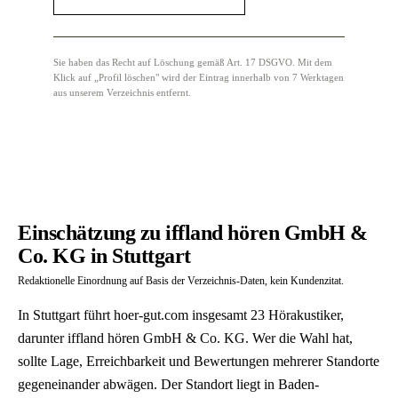
Sie haben das Recht auf Löschung gemäß Art. 17 DSGVO. Mit dem
Klick auf „Profil löschen" wird der Eintrag innerhalb von 7 Werktagen
aus unserem Verzeichnis entfernt.
Einschätzung zu iffland hören GmbH &
Co. KG in Stuttgart
Redaktionelle Einordnung auf Basis der Verzeichnis-Daten, kein Kundenzitat.
In Stuttgart führt hoer-gut.com insgesamt 23 Hörakustiker,
darunter iffland hören GmbH & Co. KG. Wer die Wahl hat,
sollte Lage, Erreichbarkeit und Bewertungen mehrerer Standorte
gegeneinander abwägen. Der Standort liegt in Baden-