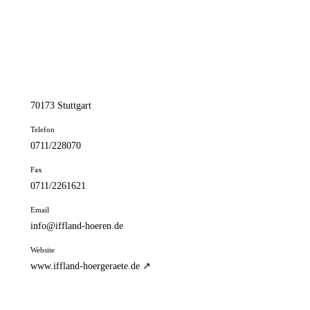
📦 Zuhause testen
// kontakt
Adresse
Königstr. 35
70173 Stuttgart
Telefon
0711/228070
Fax
0711/2261621
Email
info@iffland-hoeren.de
Website
www.iffland-hoergeraete.de ↗