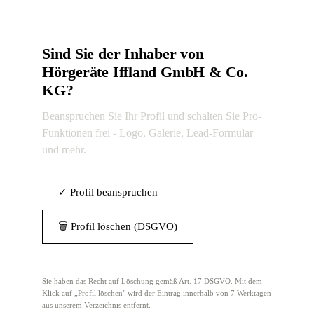
Sind Sie der Inhaber von
Hörgeräte Iffland GmbH & Co.
KG?
Beanspruchen Sie Ihr Profil und schalten Sie Pro-
Funktionen frei - Logo, Galerie, Lead-Formular
und mehr.
✓ Profil beanspruchen
🗑 Profil löschen (DSGVO)
Sie haben das Recht auf Löschung gemäß Art. 17 DSGVO. Mit dem
Klick auf „Profil löschen" wird der Eintrag innerhalb von 7 Werktagen
aus unserem Verzeichnis entfernt.