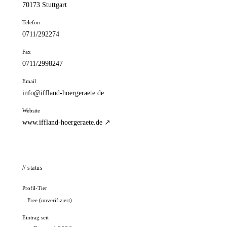
70173 Stuttgart
Telefon
0711/292274
Fax
0711/2998247
Email
info@iffland-hoergeraete.de
Website
www.iffland-hoergeraete.de ↗
// status
Profil-Tier
Free (unverifiziert)
Eintrag seit