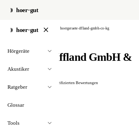
hoer·gut
start
/
akustiker
/
stuttgart
/
hoergeraete-iffland-gmbh-co-kg
hoer·gut
// akustiker · stuttgart
Hörgeräte
Hörgeräte Iffland GmbH &
Co. KG
Akustiker
☆☆☆☆☆
Noch keine verifizierten Bewertungen
Ratgeber
Glossar
Tools