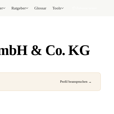
er
Ratgeber
Glossar
Tools
📦 Zuhause testen
 GmbH & Co. KG
Profil beanspruchen →