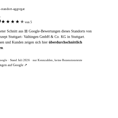
e-standort-aggregat
5
★
★
★
★
★
von 5
eter Schnitt aus
11
Google-Bewertungen dieses Standorts von
zept Stuttgart- Vaihingen GmbH & Co. KG in Stuttgart.
en und Kunden zeigen sich hier
überdurchschnittlich
en
.
oogle · Stand Juli 2026 · nur Kennzahlen, keine Rezensionstexte
ngen auf Google ↗