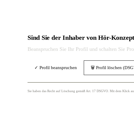
Sind Sie der Inhaber von Hör-Konzep
Beanspruchen Sie Ihr Profil und schalten Sie Pr
✓ Profil beanspruchen
🗑 Profil löschen (DS
Sie haben das Recht auf Löschung gemäß Art. 17 DSGVO. Mit dem Klick auf „