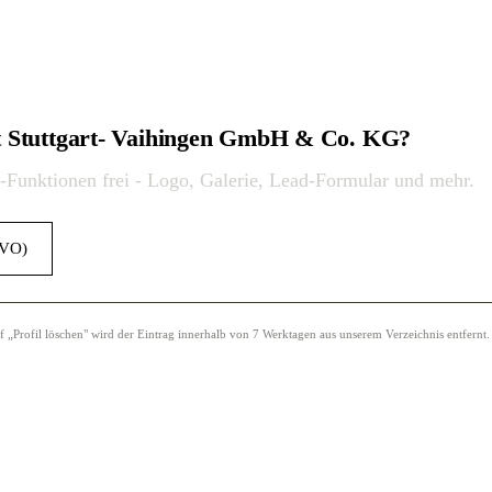
t Stuttgart- Vaihingen GmbH & Co. KG?
o-Funktionen frei - Logo, Galerie, Lead-Formular und mehr.
GVO)
Profil löschen" wird der Eintrag innerhalb von 7 Werktagen aus unserem Verzeichnis entfernt.