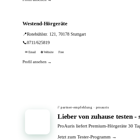
Westend-Hörgeräte
📍
Rotebühlstr. 121, 70178 Stuttgart
📞
0711/625819
✉ Email
🌐 Website
Free
Profil ansehen →
// partner-empfehlung · proauris
Lieber von zuhause testen - 
📦
ProAuris liefert Premium-Hörgeräte 30 T
Jetzt zum Tester-Programm →