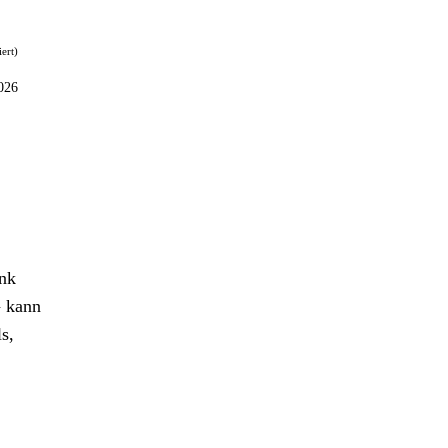
iert)
026
ank
G
kann
s,