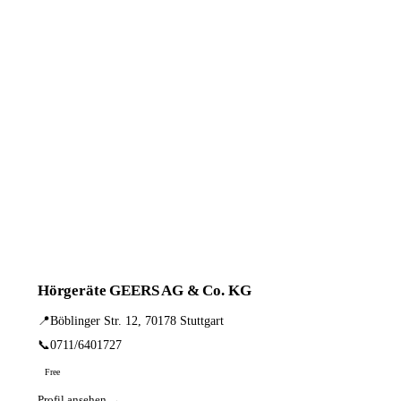
Hörgeräte GEERS AG & Co. KG
📍
Böblinger Str. 12, 70178 Stuttgart
📞
0711/6401727
Free
Profil ansehen →