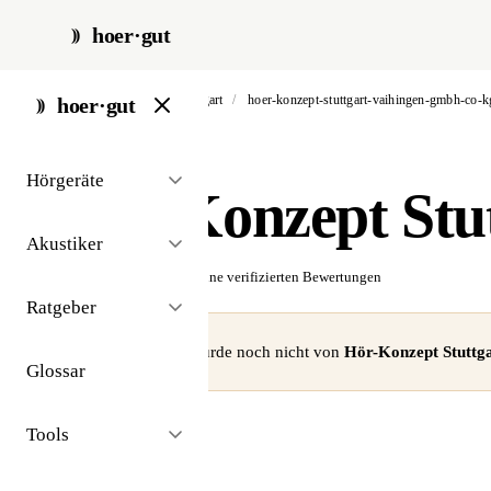
hoer·gut
start
/
akustiker
/
stuttgart
/
hoer-konzept-stuttgart-vaihingen-gmbh-co-k
hoer·gut
// akustiker · stuttgart
Hörgeräte
Hör-Konzept Stu
Akustiker
☆☆☆☆☆
Noch keine verifizierten Bewertungen
Ratgeber
⚠ Dieses Profil wurde noch nicht von
Hör-Konzept Stutt
Glossar
Tools