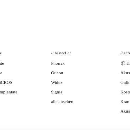
te
// hersteller
// ser
te
Phonak
📦 Hö
te
Oticon
Akust
BiCROS
Widex
Onlin
mplantate
Signia
Kost
alle ansehen
Kran
Akus