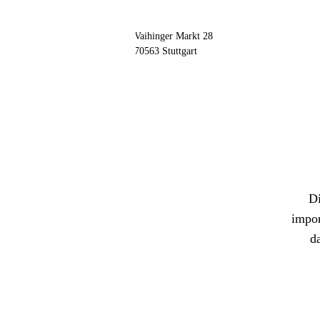
// kontakt
📦 Zuhause testen
Adresse
Vaihinger Markt 28
70563 Stuttgart
Di
impor
d