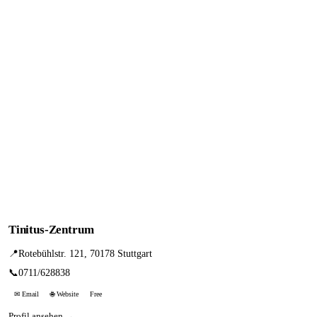
Tinitus-Zentrum
📍
Rotebühlstr. 121, 70178 Stuttgart
📞
0711/628838
✉ Email
🌐 Website
Free
Profil ansehen →