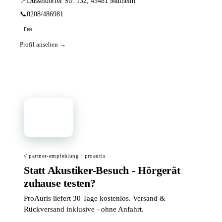
📍
Düsseldorfer Str. 132, 45481 Mülheim
📞
0208/486981
Free
Profil ansehen →
📦
// partner-empfehlung · proauris
Statt Akustiker-Besuch - Hörgerät
zuhause testen?
ProAuris liefert 30 Tage kostenlos. Versand &
Rückversand inklusive - ohne Anfahrt.