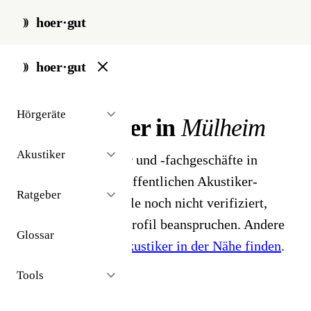
hoer·gut
start
/
akustiker
/
muelheim
hoer·gut
// stadt · mülheim · 7 ergebnisse
Hörgeräte
Hörakustiker in
Mülheim
Akustiker
7 Hörgeräteakustiker und -fachgeschäfte in
Mülheim. Aus dem öffentlichen Akustiker-
Ratgeber
Bestand 2026 - Profile noch nicht verifiziert,
Inhaber können ihr Profil beanspruchen. Andere
Glossar
Stadt gesucht?
Hörakustiker in der Nähe finden
.
Tools