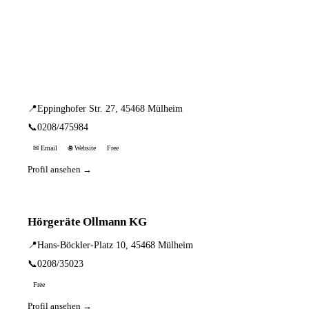
📦 Zuhause testen
7 Einträge · sortiert nach PLZ
Hörgeräte Heinen
📍
Eppinghofer Str. 27, 45468 Mülheim
📞
0208/475984
✉ Email
🌐 Website
Free
Profil ansehen →
Hörgeräte Ollmann KG
📍
Hans-Böckler-Platz 10, 45468 Mülheim
📞
0208/35023
Free
Profil ansehen →